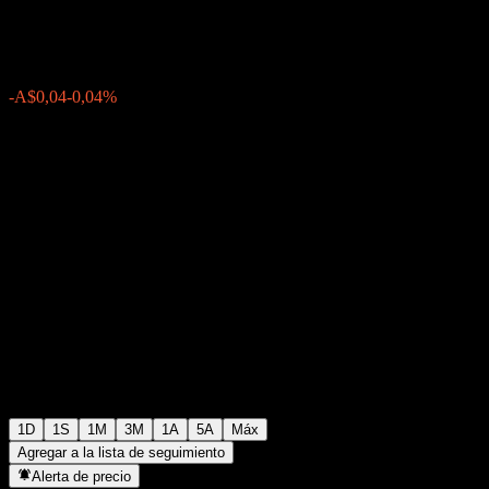
A$96,85
0
-A$0,04
-0,04%
Friday 15:04
1D
1S
1M
3M
1A
5A
Máx
Agregar a la lista de seguimiento
Alerta de precio