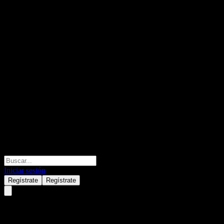
Iniciar sesión
Regístrate
Regístrate
Indonesien Republik 44% 25/30