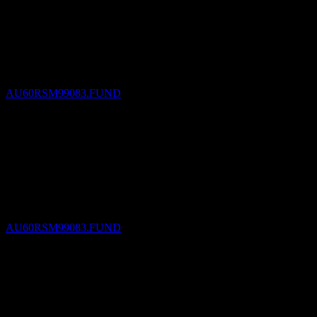
Pago de dividendos
30
SEP
27
Realside 108 St Georges Terrace Fund
Estimado
AU60RSM99083.FUND
Ex-dividendo
31
DEC
27
Realside 108 St Georges Terrace Fund
Estimado
AU60RSM99083.FUND