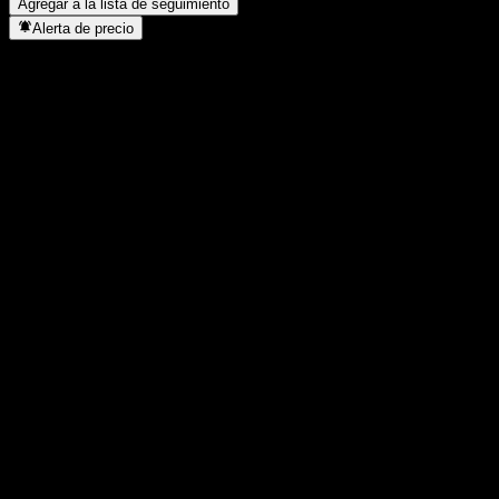
Agregar a la lista de seguimiento
Alerta de precio
Estadísticas
Máximo del día
-
Mínimo del día
-
Máximo 52S
0,932
Mínimo 52S
0,886
Volumen
-
Volumen prom.
-
Cap. bursátil
0
Relación P/E
-
Rendimiento por dividendo
4,7%
Dividendo