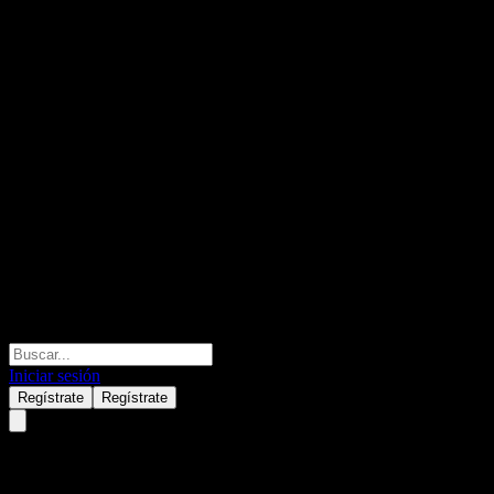
Iniciar sesión
Regístrate
Regístrate
Realside 108 St Georges