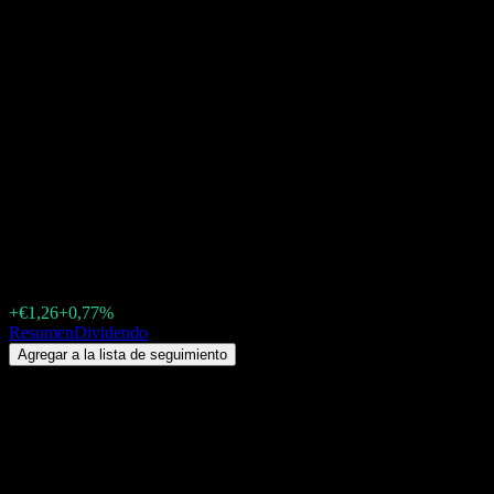
DPAM B - Equities Sustainable
Food Trends V Dis
(BE6246065419.FUND)
Dividendo 2026: historial,
fechas ex-dividendo &
rentabilidad por dividendo
€165,91
+€1,26
+0,77%
Friday 00:00
Resumen
Dividendo
Agregar a la lista de seguimiento
Rendimiento por dividendo
0,09%
Monto del dividendo
€0,15
Última fecha ex-dividendo
abr 07, 2026