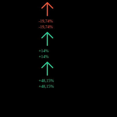
2021
€1,83
-19,74%
22 mar 2021
€1,83
-19,74%
2020
€2,28
+14%
25 mar 2020
€2,28
+14%
2019
€2,00
+48,15%
26 mar 2019
€2,00
+48,15%
2018
€1,35
-
23 mar 2018
€1,35
-
Crecimiento 10A
N/D
Crecimiento 5A