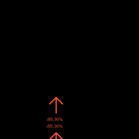
Pago de dividendos
Estimado
7
APR
28
Ex-dividendo
Estimado
7
APR
28
Pago de dividendos
Estimado
Pasado
Fecha
Monto
Cambio
2026
€0,15
-89,36%
07 abr 2026
€0,15
-89,36%