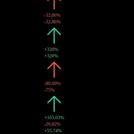
2025
€1,41
-32,86%
01 abr 2025
€1,41
-32,86%
2024
€2,10
+320%
08 abr 2024
€2,10
+320%
2023
€0,50
-89,69%
21 mar 2023
€0,50
-75%
2022
€4,85
+165,03%
29 abr 2022
€2,00
-29,82%
21 mar 2022
€2,85
+55,74%