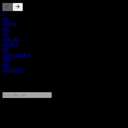
remontan a 1864, Core Natural Resources, Inc. mantiene su sede en
Canonsburg, Pensilvania.
F
DE
C9X0.F
MU
DE
C9X.MU
XETRA
DE
C9X0.XETRA
STU
DE
C9X0.STU
0 Comments
Comparte tus ideas
FAQ