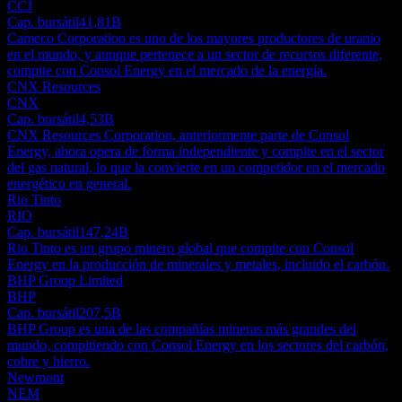
CCJ
Cap. bursátil
41,81B
Cameco Corporation es uno de los mayores productores de uranio
en el mundo, y aunque pertenece a un sector de recursos diferente,
compite con Consol Energy en el mercado de la energía.
CNX Resources
CNX
Cap. bursátil
4,53B
CNX Resources Corporation, anteriormente parte de Consol
Energy, ahora opera de forma independiente y compite en el sector
del gas natural, lo que la convierte en un competidor en el mercado
energético en general.
Rio Tinto
RIO
Cap. bursátil
147,24B
Rio Tinto es un grupo minero global que compite con Consol
Energy en la producción de minerales y metales, incluido el carbón.
BHP Group Limited
BHP
Cap. bursátil
207,5B
BHP Group es una de las compañías mineras más grandes del
mundo, compitiendo con Consol Energy en los sectores del carbón,
cobre y hierro.
Newmont
NEM