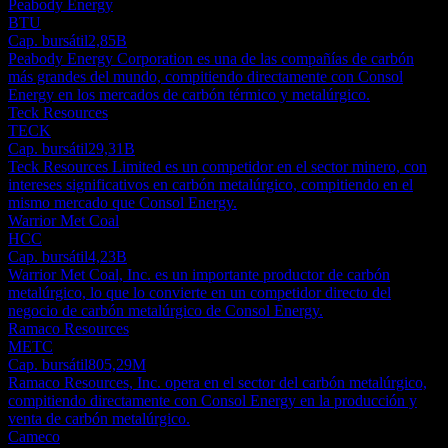
Peabody Energy
BTU
Cap. bursátil
2,85B
Peabody Energy Corporation es una de las compañías de carbón
más grandes del mundo, compitiendo directamente con Consol
Energy en los mercados de carbón térmico y metalúrgico.
Teck Resources
TECK
Cap. bursátil
29,31B
Teck Resources Limited es un competidor en el sector minero, con
intereses significativos en carbón metalúrgico, compitiendo en el
mismo mercado que Consol Energy.
Warrior Met Coal
HCC
Cap. bursátil
4,23B
Warrior Met Coal, Inc. es un importante productor de carbón
metalúrgico, lo que lo convierte en un competidor directo del
negocio de carbón metalúrgico de Consol Energy.
Ramaco Resources
METC
Cap. bursátil
805,29M
Ramaco Resources, Inc. opera en el sector del carbón metalúrgico,
compitiendo directamente con Consol Energy en la producción y
venta de carbón metalúrgico.
Cameco