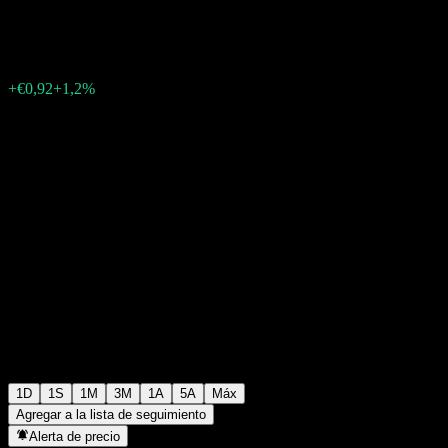
€77,38
266
+€0,92
+1,2%
Friday 06:08
1D
1S
1M
3M
1A
5A
Máx
Agregar a la lista de seguimiento
Alerta de precio