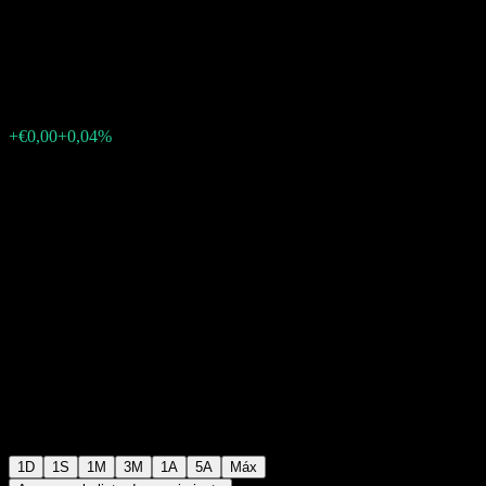
EUR Corp UCITS EUR (Acc)
€5,57
17
+€0,00
+0,04%
Thursday 08:01
1D
1S
1M
3M
1A
5A
Máx