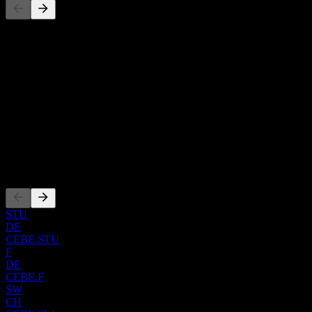
Esta lista es un análisis basado en eventos recientes del mercado. No
es una recomendación de inversión.
Acerca de
Show more...
CEO
ISIN
IE000WA6L436
Cotizaciones
STU
DE
CEBE.STU
F
DE
CEBE.F
SW
CH