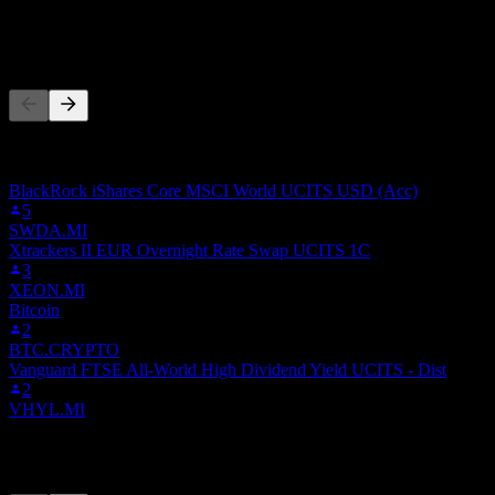
-
La gente también sigue
Esta lista se basa en las listas de seguimiento de usuarios de Stock
Events que siguen a CEBE.SW. No es una recomendación de
inversión.
BlackRock iShares Core MSCI World UCITS USD (Acc)
5
SWDA.MI
Xtrackers II EUR Overnight Rate Swap UCITS 1C
3
XEON.MI
Bitcoin
2
BTC.CRYPTO
Vanguard FTSE All-World High Dividend Yield UCITS - Dist
2
VHYL.MI
Competidores