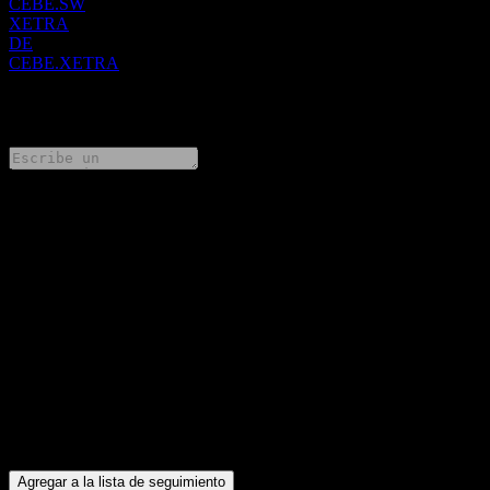
CEBE.SW
XETRA
DE
CEBE.XETRA
0 Comments
Comparte tus ideas
FAQ
¿Cuál es el precio de la acción de iShares iBonds Dec 2026 Term
EUR Corp UCITS EUR (Acc) hoy?
▼
¿Cuál es el símbolo de la acción de iShares iBonds Dec 2026
Term EUR Corp UCITS EUR (Acc)?
▼
¿En qué sector se encuentra iShares iBonds Dec 2026 Term EUR
Corp UCITS EUR (Acc)?
▼
¿Cuándo realizó iShares iBonds Dec 2026 Term EUR Corp
UCITS EUR (Acc) un split de acciones?
▼
Agregar a la lista de seguimiento