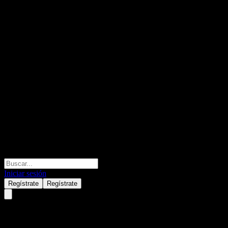
Iniciar sesión
Regístrate
Regístrate
iShares iBonds Dec 2026 Term