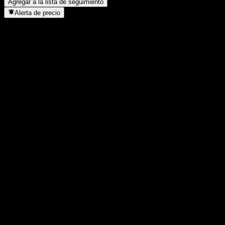
Agregar a la lista de seguimiento
Alerta de precio
Estadísticas
Máximo del día
5,57
Mínimo del día
5,57
Máximo 52S
5,57
Mínimo 52S
5,56
Volumen
-
Volumen prom.
-
Cap. bursátil
0
Relación P/E
-
Rendimiento por dividendo
-
Dividendo