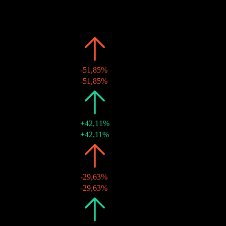
Pasado
Fecha
Monto
Cambio
2026
CHF0,65
-51,85%
22 abr 2026
CHF0,65
-51,85%
2025
CHF1,35
+42,11%
23 abr 2025
CHF1,35
+42,11%
2024
CHF0,95
-29,63%
25 abr 2024
CHF0,95
-29,63%
2023
CHF1,35