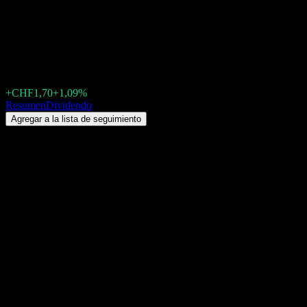
LUKB Expert Bausteinfonds -
Dividendo 2026: historial, fech
CHF157,20
+CHF1,70
+1,09%
Wednesday 00:00
Resumen
Dividendo
Agregar a la lista de seguimiento
Rendimiento por dividendo
0,86%
Monto del dividendo
CHF0,65
Última fecha ex-dividendo
abr 22, 2026
Última fecha de pago
abr 22, 2026
Resumen
Los dividendos de LUKB Expert Bausteinfonds - LUKB Expert-Aktie
2026 y fecha de pago abril 22, 2026. El próximo dividendo por acció
Expert Bausteinfonds - LUKB Expert-Aktien Ausland P (CH03520