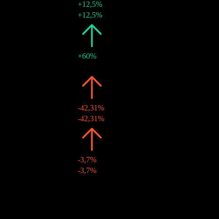
+12,5%
25 abr 2023
CHF1,35
+12,5%
2022
CHF1,20
+60%
26 abr 2022
CHF1,20
-
2021
CHF0,75
-42,31%
26 abr 2021
CHF0,75
-42,31%
2020
CHF1,30
-3,7%
27 abr 2020
CHF1,30
-3,7%
2019
CHF1,35
-
08 abr 2019
CHF1,35
-
Crecimiento 10A
N/D