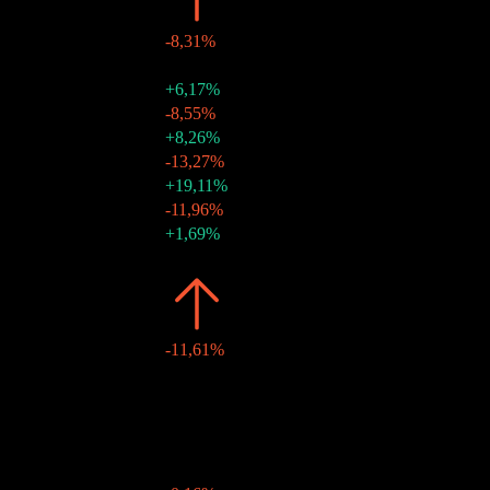
2026
$1,24
-8,31%
08 sep 2026
$0,12
-
10 ago 2026
$0,10
+6,17%
08 jul 2026
$0,09
-8,55%
08 jun 2026
$0,10
+8,26%
08 may 2026
$0,10
-13,27%
08 abr 2026
$0,11
+19,11%
09 mar 2026
$0,09
-11,96%
09 feb 2026
$0,10
+1,69%
02 ene 2026
$0,10
-
2025
$1,36
-11,61%
08 dic 2025
$0,10
-
10 nov 2025
$0,11
-
08 oct 2025
$0,11
-
09 sep 2025
$0,12
-
08 ago 2025
$0,12
-