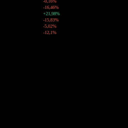
08 jul 2025
$0,10
-0,16%
09 jun 2025
$0,10
-16,46%
08 may 2025
$0,12
+21,98%
08 abr 2025
$0,10
-15,83%
10 mar 2025
$0,12
-5,02%
10 feb 2025
$0,12
-12,1%
Crecimiento 10A
N/D
Crecimiento 5A
N/D
Crecimiento 3A
19,24%
Crecimiento 1A
-5,8%
Comunidad