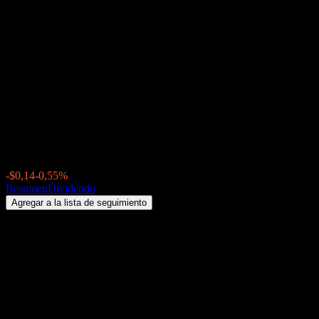
Eldridge AAA CLO
(CLOX.BOATS) Dividendo
2026: historial, fechas ex-
dividendo & rentabilidad por
dividendo
$25,45
-$0,14
-0,55%
Friday 00:00
Resumen
Dividendo
Agregar a la lista de seguimiento
Rendimiento por dividendo
4,89%
Monto del dividendo
$0,12
Última fecha ex-dividendo
sep 02, 2026
Última fecha de pago
sep 08, 2026