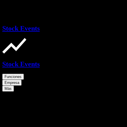
Stock Events
Stock Events
Funciones
Empresa
Más