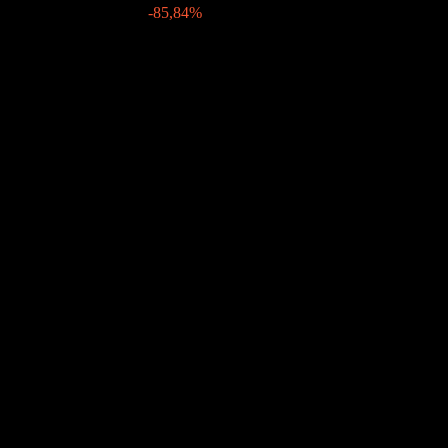
24 mar 2022
$0,04
-85,84%
Crecimiento 10A
4,84%
Crecimiento 5A
9,79%
Crecimiento 3A
27,28%
Crecimiento 1A
3,03%
Comunidad