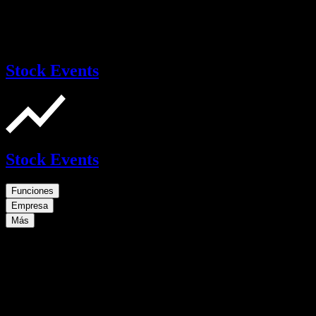
Stock Events
Stock Events
Funciones
Empresa
Más