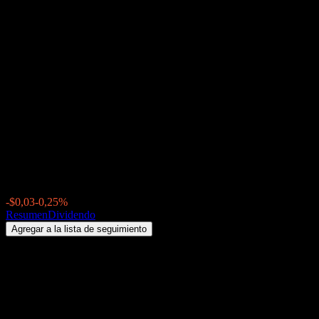
Invesco Select Risk:
Moderately Conservative
Investor Fund Class R
(CMARX) Dividendo 2026:
historial, fechas ex-dividendo
& rentabilidad por dividendo
$12,04
-$0,03
-0,25%
Thursday 00:00
Resumen
Dividendo
Agregar a la lista de seguimiento
Rendimiento por dividendo
2,58%
Monto del dividendo
$0,08
Última fecha ex-dividendo
jun 25, 2026