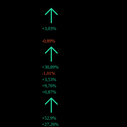
Fecha
Monto
Cambio
2026
$0,31
+3,03%
25 jun 2026
$0,08
-
26 mar 2026
$0,08
-0,89%
2025
$0,30
+30,89%
18 dic 2025
$0,08
-1,01%
25 sep 2025
$0,08
+3,53%
26 jun 2025
$0,08
+9,76%
27 mar 2025
$0,07
+0,87%
2024
$0,23
+52,9%
19 dic 2024
$0,07
+27,26%