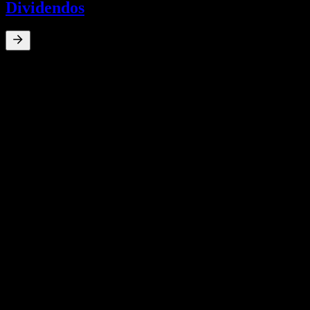
Dividendos
0
%
Rendimiento por dividendo
Sep 22
zł1
Aug 21
zł1
Jul 15
zł0
Apr 5
zł0
Crecimiento 10A
N/D
Crecimiento 5A
N/D
Crecimiento 3A
N/D
Crecimiento 1A
N/D
Resultados financieros