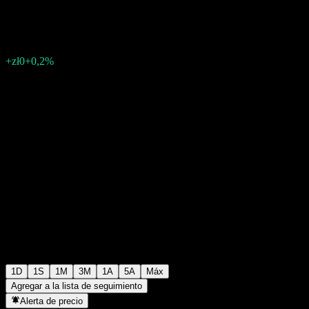
zł101
10
+zł0
+0,2%
Wednesday 15:00
1D
1S
1M
3M
1A
5A
Máx
Agregar a la lista de seguimiento
Alerta de precio