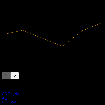
2021
2022
2023
2024
2025
846,51M
Ingresos
73,36M
Ingreso neto
La gente también sigue
Esta lista se basa en las listas de seguimiento de usuarios de Stock
Events que siguen a CMP.WA. No es una recomendación de
inversión.
CD Projekt.
3
CDR.WA