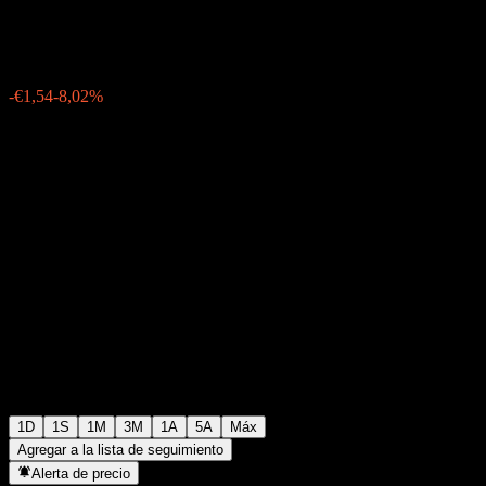
€17,71
449
-€1,54
-8,02%
Friday 15:35
1D
1S
1M
3M
1A
5A
Máx
Agregar a la lista de seguimiento
Alerta de precio