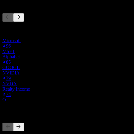
La gente también sigue
Esta lista se basa en las listas de seguimiento de usuarios de Stock
Events que siguen a CSG.AS. No es una recomendación de
inversión.
Microsoft
96
MSFT
Alphabet
85
GOOGL
NVIDIA
79
NVDA
Realty Income
74
O
Competidores
Esta lista es un análisis basado en eventos recientes del mercado. No