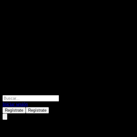
Iniciar sesión
Regístrate
Regístrate
ZC SP ETN REDEEM 08/01/203