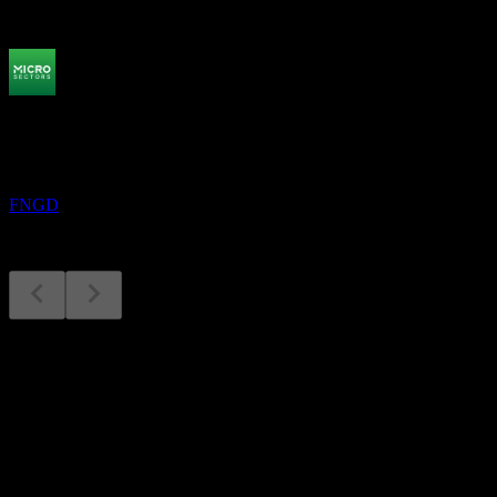
Próximos
Resultados financieros
25
AUG
ZC SP ETN REDEEM 08/01/2038 USD 50 -
Se D FNGD
FNGD
Ratio de gastos
0,95
%
0%
1%+
La comisión anual que pagas a la gestora del fondo por administrar tu