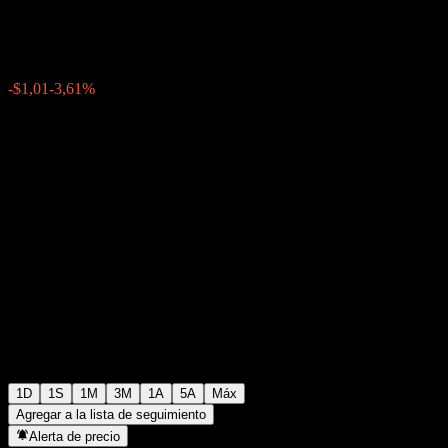
$26,87
1068
-$1,01
-3,61%
18:37 Hoy
1D
1S
1M
3M
1A
5A
Máx
Agregar a la lista de seguimiento
Alerta de precio