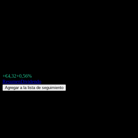
Oddo BHF Génération DR-
EUR (FR0010576736.FUND)
Dividendo 2026: historial,
fechas ex-dividendo &
rentabilidad por dividendo
€781,01
+€4,32
+0,56%
Thursday 00:00
Resumen
Dividendo
Agregar a la lista de seguimiento
Rendimiento por dividendo
3,02%
Monto del dividendo
€23,56
Última fecha ex-dividendo
ene 21, 2026
Última fecha de pago
-