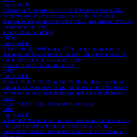
Cap. bursátil
0
El Deutsche X-trackers Harvest CSI 300 China A-Shares ETF
invierte en acciones A negociadas en la China continental,
ofreciendo un segmento de mercado similar pero más específico en
comparación con GXC.
Invesco China Technology
CQQQ
Cap. bursátil
0
El Invesco China Technology ETF se enfoca en empresas de
tecnología chinas, compitiendo con GXC al dirigirse a un sector
significativo dentro de la economía china.
Direxion Daily FTSE China Bull 3X
YINN
Cap. bursátil
0
Direxion Daily FTSE China Bull 3X Shares ofrece exposición
apalancada a las acciones chinas, compitiendo con GXC para los
inversores que buscan rendimientos amplificados en el mercado
chino.
Global X MSCI China Consumer Discretionary
CHIQ
Cap. bursátil
0
El Global X MSCI China Consumer Discretionary ETF se enfoca
en el sector de bienes de consumo discrecional en China,
compitiendo con GXC al centrarse en un sector de crecimiento
dinámico.