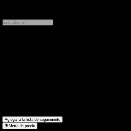
0 Comments
Comparte tus ideas
FAQ
¿Cuál es el precio de la acción de State Street SPDR S&P China
hoy?
▼
¿Cuál es el símbolo de la acción de State Street SPDR S&P
China?
▼
¿Está subiendo el precio de la acción de State Street SPDR S&P
China?
▼
¿State Street SPDR S&P China paga dividendos?
▼
¿En qué sector se encuentra State Street SPDR S&P China?
▼
¿Cuándo realizó State Street SPDR S&P China un split de
acciones?
▼
Agregar a la lista de seguimiento
Alerta de precio