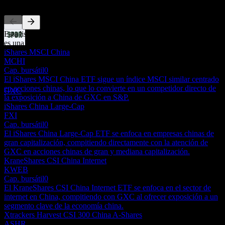
Esta lista es un análisis basado en eventos recientes del mercado. No
es una recomendación de inversión.
Pago de dividendos
iShares MSCI China
26
MCHI
JUN
28
Cap. bursátil
0
State Street SPDR S&P China
El iShares MSCI China ETF sigue un índice MSCI similar centrado
Estimado
en acciones chinas, lo que lo convierte en un competidor directo de
GXC
la exposición a China de GXC en S&P.
iShares China Large-Cap
FXI
Cap. bursátil
0
El iShares China Large-Cap ETF se enfoca en empresas chinas de
gran capitalización, compitiendo directamente con la atención de
GXC en acciones chinas de gran y mediana capitalización.
KraneShares CSI China Internet
KWEB
Cap. bursátil
0
El KraneShares CSI China Internet ETF se enfoca en el sector de
internet en China, compitiendo con GXC al ofrecer exposición a un
segmento clave de la economía china.
Xtrackers Harvest CSI 300 China A-Shares
ASHR