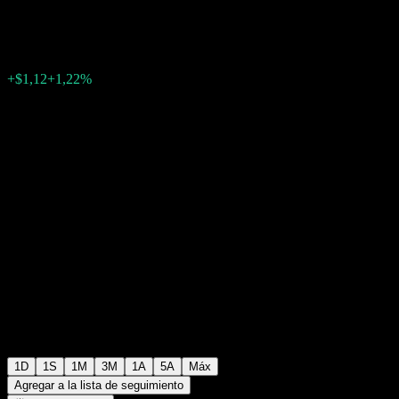
$92,61
121
+$1,12
+1,22%
Friday 19:59
+$0,00
+0%
Friday 20:00
Fuera de horario
1D
1S
1M
3M
1A
5A
Máx
Agregar a la lista de seguimiento