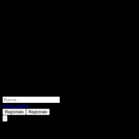
Iniciar sesión
Regístrate
Regístrate
State Street SPDR S&P China