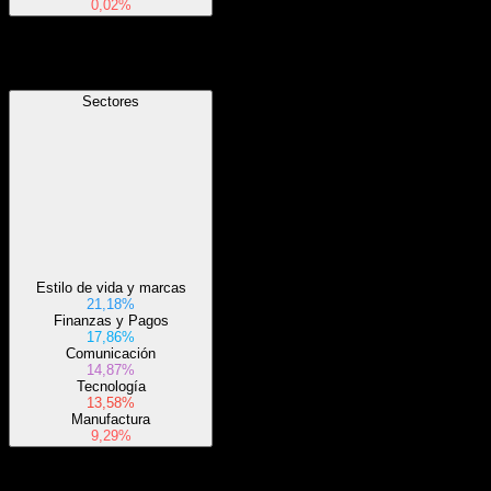
0,02%
Sectores
Sectores
Estilo de vida y marcas
21,18%
Finanzas y Pagos
17,86%
Comunicación
14,87%
Tecnología
13,58%
Manufactura
9,29%
Acerca de