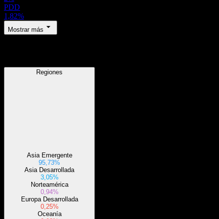
PDD
1,82%
Mostrar más
Regiones
Regiones
Asia Emergente
95,73%
Asia Desarrollada
3,05%
Norteamérica
0,94%
Europa Desarrollada
0,25%
Oceanía