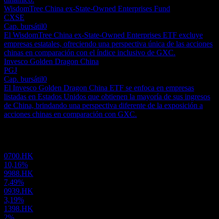
WisdomTree China ex-State-Owned Enterprises Fund
CXSE
Cap. bursátil
0
El WisdomTree China ex-State-Owned Enterprises ETF excluye
empresas estatales, ofreciendo una perspectiva única de las acciones
chinas en comparación con el índice inclusivo de GXC.
Invesco Golden Dragon China
PGJ
Cap. bursátil
0
El Invesco Golden Dragon China ETF se enfoca en empresas
listadas en Estados Unidos que obtienen la mayoría de sus ingresos
de China, brindando una perspectiva diferente de la exposición a
acciones chinas en comparación con GXC.
Portafolio
0700.HK
10,16%
9988.HK
7,49%
0939.HK
3,19%
1398.HK
2%