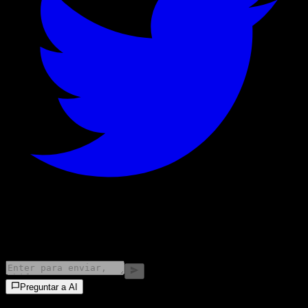
©
2026
Stock Events GmbH
Preguntar a AI