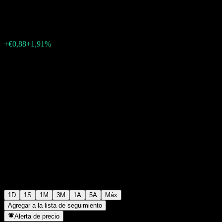
€46,96
458
+€0,88
+1,91%
Friday 19:55
1D
1S
1M
3M
1A
5A
Máx
Agregar a la lista de seguimiento
Alerta de precio