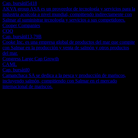
Cap. bursátil
5418
AKVA group ASA es un proveedor de tecnología y servicios para la
industria acuícola a nivel mundial, compitiendo indirectamente con
Salmar al suministrar tecnología y servicios a sus competidores.
Cooper Companies
COO
Cap. bursátil
13,79B
Cooke Inc. es una empresa global de productos del mar que compite
con Salmar en la producción y venta de salmón y otros productos
del mar.
Congress Large Cap Growth
CAML
Cap. bursátil
0
Camanchaca SA se dedica a la pesca y producción de mariscos,
incluyendo salmón, compitiendo con Salmar en el mercado
internacional de mariscos.
Acerca de
SalMar ASA se dedica al procesamiento y comercio de pescados y
mariscos, así como a otras actividades financieras relacionadas.
Opera a través de los siguientes segmentos: Fish Farming Central
Norway, Fish Farming Northern Norway, Sales and Industry e
Show more...
Icelandic Salmon. El segmento Fish Farming Central Norway
CEO