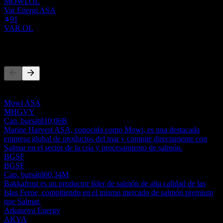
MOWI.OL
Var Energi ASA
91
VAR.OL
Competidores
Esta lista es un análisis basado en eventos recientes del mercado. No
es una recomendación de inversión.
Mowi ASA
MHGVY
Cap. bursátil
10,06B
Marine Harvest ASA, conocida como Mowi, es una destacada
empresa global de productos del mar y compite directamente con
Salmar en el sector de la cría y procesamiento de salmón.
BGSF
BGSF
Cap. bursátil
60,34M
Bakkafrost es un productor líder de salmón de alta calidad de las
Islas Feroe, compitiendo en el mismo mercado de salmón premium
que Salmar.
Arkanova Energy
AKVA