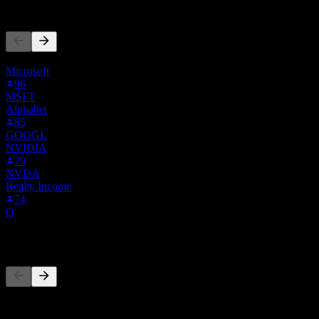
La gente también sigue
Esta lista se basa en las listas de seguimiento de usuarios de Stoc
Microsoft
96
MSFT
Alphabet
85
GOOGL
NVIDIA
79
NVDA
Realty Income
74
O
Competidores
Esta lista es un análisis basado en eventos recientes del mercado. No