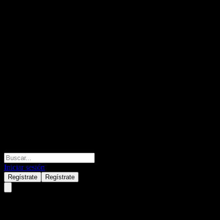
Iniciar sesión
Regístrate
Regístrate
CSG N.V.