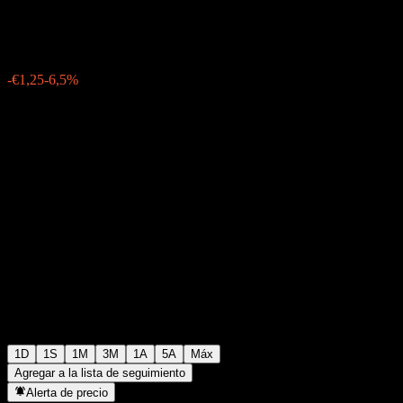
€18,04
449
-€1,25
-6,5%
Friday 19:55
1D
1S
1M
3M
1A
5A
Máx
Agregar a la lista de seguimiento
Alerta de precio