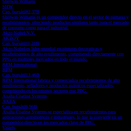
Sherwin-Williams
SHW
Cap. bursátil
82,37B
Sherwin-Williams es un competidor directo en el sector de pinturas y
recubrimientos, ofreciendo productos similares tanto para el mercado
de consumo como para el industrial.
Akzo Nobel N.V.
AKZOY
Cap. bursátil
11,21B
Akzo Nobel es líder mundial en pinturas decorativas y
recubrimientos de alto rendimiento, compitiendo directamente con
PPG en múltiples mercados en todo el mundo.
RPM International
RPM
Cap. bursátil
13,46B
RPM International fabrica y comercializa recubrimientos de alto
rendimiento, selladores y productos químicos especializados,
compitiendo en los mismos sectores que PPG.
Axalta Coating Systems
AXTA
Cap. bursátil
6,96B
Axalta Coating Systems se especializa en recubrimientos para
aplicaciones automotrices e industriales, lo que la convierte en un
competidor directo en los mercados clave de PPG.
Valaris