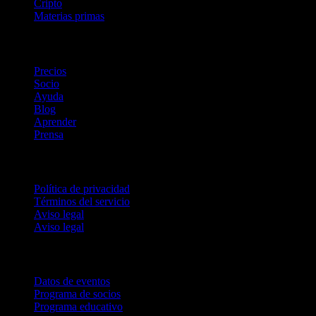
Cripto
Materias primas
company
Precios
Socio
Ayuda
Blog
Aprender
Prensa
Legal
Política de privacidad
Términos del servicio
Aviso legal
Aviso legal
Para empresas
Datos de eventos
Programa de socios
Programa educativo