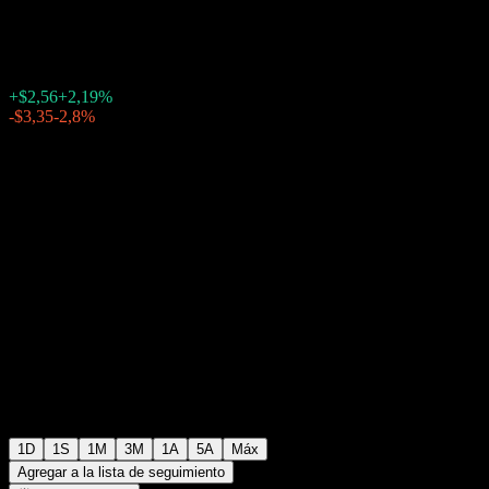
$119,72
2891
+$2,56
+2,19%
Friday 20:00
-$3,35
-2,8%
Friday 23:35
Fuera de horario
1D
1S
1M
3M
1A
5A
Máx
Agregar a la lista de seguimiento