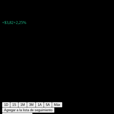
$173,54
161
+$3,82
+2,25%
Friday 20:00
+$0,00
+0%
Friday 20:04
Fuera de horario
1D
1S
1M
3M
1A
5A
Máx
Agregar a la lista de seguimiento