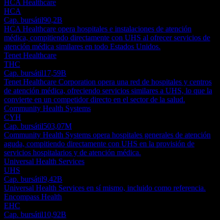
HCA Healthcare
HCA
Cap. bursátil
90,2B
HCA Healthcare opera hospitales e instalaciones de atención
médica, compitiendo directamente con UHS al ofrecer servicios de
atención médica similares en todo Estados Unidos.
Tenet Healthcare
THC
Cap. bursátil
17,59B
Tenet Healthcare Corporation opera una red de hospitales y centros
de atención médica, ofreciendo servicios similares a UHS, lo que la
convierte en un competidor directo en el sector de la salud.
Community Health Systems
CYH
Cap. bursátil
503,07M
Community Health Systems opera hospitales generales de atención
aguda, compitiendo directamente con UHS en la provisión de
servicios hospitalarios y de atención médica.
Universal Health Services
UHS
Cap. bursátil
9,42B
Universal Health Services en sí mismo, incluido como referencia.
Encompass Health
EHC
Cap. bursátil
10,92B