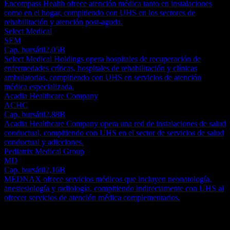
Encompass Health ofrece atención médica tanto en instalaciones
como en el hogar, compitiendo con UHS en los sectores de
rehabilitación y atención post-aguda.
Select Medical
SEM
Cap. bursátil
2,05B
Select Medical Holdings opera hospitales de recuperación de
enfermedades críticas, hospitales de rehabilitación y clínicas
ambulatorias, compitiendo con UHS en servicios de atención
médica especializada.
Acadia Healthcare Company
ACHC
Cap. bursátil
2,88B
Acadia Healthcare Company opera una red de instalaciones de salud
conductual, compitiendo con UHS en el sector de servicios de salud
conductual y adicciones.
Pediatrix Medical Group
MD
Cap. bursátil
2,16B
MEDNAX ofrece servicios médicos que incluyen neonatología,
anestesiología y radiología, compitiendo indirectamente con UHS al
ofrecer servicios de atención médica complementarios.
Acerca de