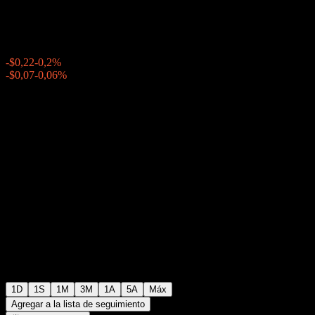
$111,85
19094
-$0,22
-0,2%
Friday 20:00
-$0,07
-0,06%
Friday 23:59
Fuera de horario
1D
1S
1M
3M
1A
5A
Máx
Agregar a la lista de seguimiento