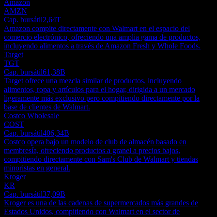
Amazon
AMZN
Cap. bursátil
2,64T
Amazon compite directamente con Walmart en el espacio del
comercio electrónico, ofreciendo una amplia gama de productos,
incluyendo alimentos a través de Amazon Fresh y Whole Foods.
Target
TGT
Cap. bursátil
61,38B
Target ofrece una mezcla similar de productos, incluyendo
alimentos, ropa y artículos para el hogar, dirigida a un mercado
ligeramente más exclusivo pero compitiendo directamente por la
base de clientes de Walmart.
Costco Wholesale
COST
Cap. bursátil
406,34B
Costco opera bajo un modelo de club de almacén basado en
membresía, ofreciendo productos a granel a precios bajos,
compitiendo directamente con Sam's Club de Walmart y tiendas
minoristas en general.
Kroger
KR
Cap. bursátil
37,09B
Kroger es una de las cadenas de supermercados más grandes de
Estados Unidos, compitiendo con Walmart en el sector de