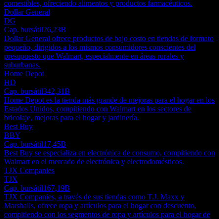
comestibles, ofreciendo alimentos y productos farmacéuticos.
Dollar General
DG
Cap. bursátil
26,23B
Dollar General ofrece productos de bajo costo en tiendas de formato
pequeño, dirigidos a los mismos consumidores conscientes del
presupuesto que Walmart, especialmente en áreas rurales y
suburbanas.
Home Depot
HD
Cap. bursátil
342,31B
Home Depot es la tienda más grande de mejoras para el hogar en los
Estados Unidos, compitiendo con Walmart en los sectores de
bricolaje, mejoras para el hogar y jardinería.
Best Buy
BBY
Cap. bursátil
17,45B
Best Buy se especializa en electrónica de consumo, compitiendo con
Walmart en el mercado de electrónica y electrodomésticos.
TJX Companies
TJX
Cap. bursátil
167,19B
TJX Companies, a través de sus tiendas como T.J. Maxx y
Marshalls, ofrece ropa y artículos para el hogar con descuento,
compitiendo con los segmentos de ropa y artículos para el hogar de