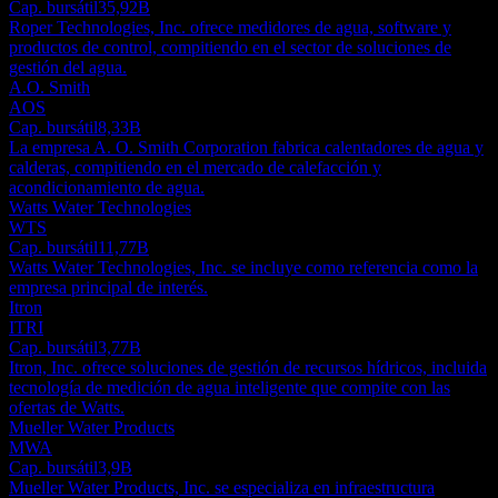
Cap. bursátil
35,92B
Roper Technologies, Inc. ofrece medidores de agua, software y
productos de control, compitiendo en el sector de soluciones de
gestión del agua.
A.O. Smith
AOS
Cap. bursátil
8,33B
La empresa A. O. Smith Corporation fabrica calentadores de agua y
calderas, compitiendo en el mercado de calefacción y
acondicionamiento de agua.
Watts Water Technologies
WTS
Cap. bursátil
11,77B
Watts Water Technologies, Inc. se incluye como referencia como la
empresa principal de interés.
Itron
ITRI
Cap. bursátil
3,77B
Itron, Inc. ofrece soluciones de gestión de recursos hídricos, incluida
tecnología de medición de agua inteligente que compite con las
ofertas de Watts.
Mueller Water Products
MWA
Cap. bursátil
3,9B
Mueller Water Products, Inc. se especializa en infraestructura