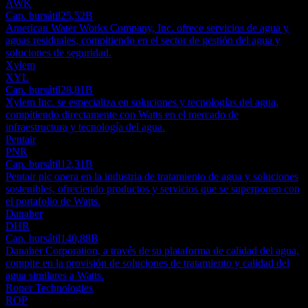
AWK
Cap. bursátil
25,52B
American Water Works Company, Inc. ofrece servicios de agua y
aguas residuales, compitiendo en el sector de gestión del agua y
soluciones de seguridad.
Xylem
XYL
Cap. bursátil
28,81B
Xylem Inc. se especializa en soluciones y tecnologías del agua,
compitiendo directamente con Watts en el mercado de
infraestructura y tecnología del agua.
Pentair
PNR
Cap. bursátil
12,31B
Pentair plc opera en la industria de tratamiento de agua y soluciones
sostenibles, ofreciendo productos y servicios que se superponen con
el portafolio de Watts.
Danaher
DHR
Cap. bursátil
140,88B
Danaher Corporation, a través de su plataforma de calidad del agua,
compite en la provisión de soluciones de tratamiento y calidad del
agua similares a Watts.
Roper Technologies
ROP