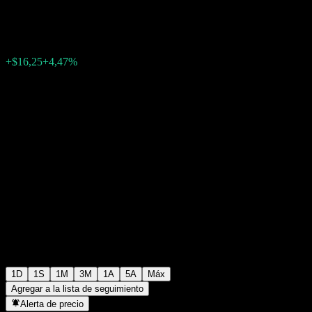
$380,09
83
+$16,25
+4,47%
16:34 Hoy
1D
1S
1M
3M
1A
5A
Máx
Agregar a la lista de seguimiento
Alerta de precio