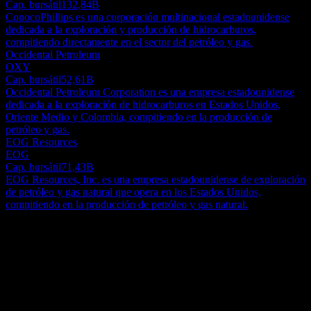
Cap. bursátil
132,84B
ConocoPhillips es una corporación multinacional estadounidense
dedicada a la exploración y producción de hidrocarburos,
compitiendo directamente en el sector del petróleo y gas.
Occidental Petroleum
OXY
Cap. bursátil
52,61B
Occidental Petroleum Corporation es una empresa estadounidense
dedicada a la exploración de hidrocarburos en Estados Unidos,
Oriente Medio y Colombia, compitiendo en la producción de
petróleo y gas.
EOG Resources
EOG
Cap. bursátil
71,43B
EOG Resources, Inc. es una empresa estadounidense de exploración
de petróleo y gas natural que opera en los Estados Unidos,
compitiendo en la producción de petróleo y gas natural.
Acerca de
ExxonMobil Holdings Corporation se dedica a la exploración y
producción de petróleo crudo y gas natural en los Estados Unidos,
Canadá e internacionalmente. La empresa opera a través de los
segmentos Upstream, Energy Products, Chemical Products y
Show more...