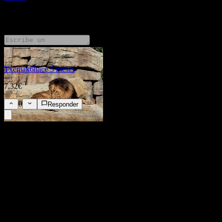
2 Comments
Txemak6
hace 5 meses
7,32€
0
Responder
FAQ
¿Cuál es el precio de la acción de ExxonMobil hoy?
▼
¿Cuál es el símbolo de la acción de ExxonMobil?
▼
¿Está subiendo el precio de la acción de ExxonMobil?
▼
¿Cuál es la capitalización de mercado de ExxonMobil?
▼
¿Cuándo es la próxima fecha de resultados financieros de
ExxonMobil?
▼
¿Cuáles fueron los resultados financieros de ExxonMobil el
trimestre pasado?
▼