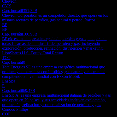
Chevron
CVX
Cap. bursátil
351,32B
Chevron Corporation es un competidor directo, que opera en los
mismos sectores de petróleo, gas natural y petroquímicos.
BP
BP
Cap. bursátil
100,95B
BP plc es una empresa integrada de petróleo y gas que opera en
todas las áreas de la industria del petróleo y gas, incluyendo
exploración, producción, refinación, distribución y marketing.
LionShares U.S. Equity Total Return
TOT
Cap. bursátil
0
TotalEnergies SE es una empresa energética multinacional que
produce y comercializa combustibles, gas natural y electricidad,
compitiendo a nivel mundial con Exxon Mobil.
Eni Spa
E
Cap. bursátil
69,47B
Eni S.p.A. es una empresa multinacional italiana de petróleo y gas
que opera en 79 países, y sus actividades incluyen exploración,
producción, refinación y comercialización de petróleo y gas.
Conoco Phillips
COP