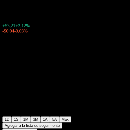
$154,84
22509
+$3,21
+2,12%
Thursday 20:03
-$0,04
-0,03%
Thursday 23:57
Fuera de horario
1D
1S
1M
3M
1A
5A
Máx
Agregar a la lista de seguimiento