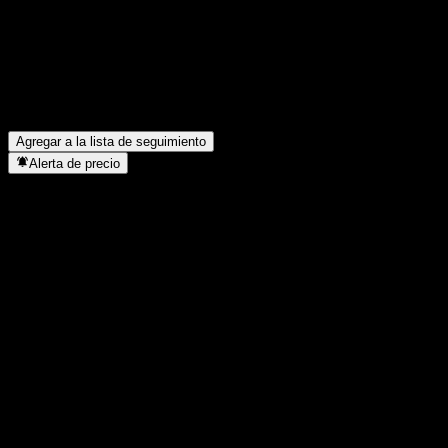
¿Cuál fue el ingreso de ExxonMobil el año pasado?
▼
¿Cuál fue el ingreso neto de ExxonMobil del año pasado?
▼
¿ExxonMobil paga dividendos?
▼
¿Cuántos empleados tiene ExxonMobil?
▼
¿En qué sector se encuentra ExxonMobil?
▼
¿Cuándo realizó ExxonMobil un split de acciones?
▼
¿Dónde tiene su sede ExxonMobil?
▼
Agregar a la lista de seguimiento
Alerta de precio