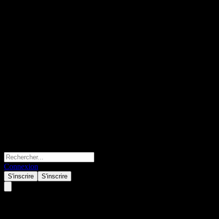
Connexion
S'inscrire
S'inscrire
AIxBET