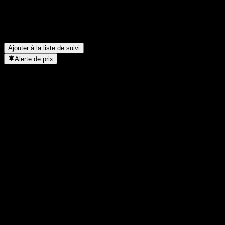
Quel est le cours de l'action AIxBET aujourd'hui ?
▼
Quel est le symbole boursier de AIxBET ?
▼
Dans quel secteur se situe AIxBET ?
▼
Quand AIxBET a-t-elle effectué un split d’actions ?
▼
Ajouter à la liste de suivi
Alerte de prix