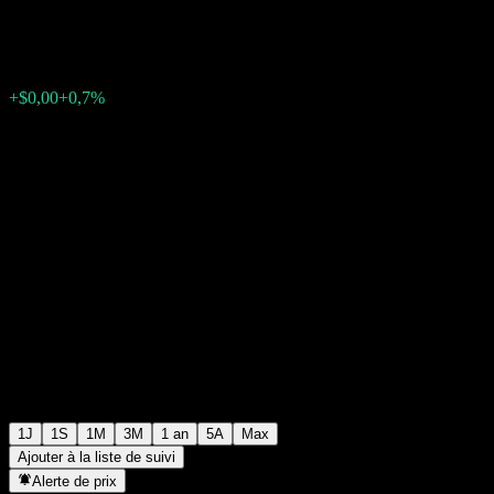
$0,000430
0
+$0,00
+0,7%
07:27 Aujourd'hui
1J
1S
1M
3M
1 an
5A
Max
Ajouter à la liste de suivi
Alerte de prix