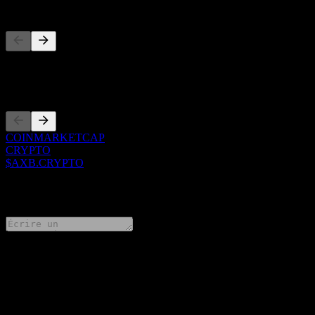
Concurrents
Cette liste est une analyse basée sur les événements récents du march
Côtations
COINMARKETCAP
CRYPTO
$AXB.CRYPTO
0 Comments
Partage tes idées
FAQ