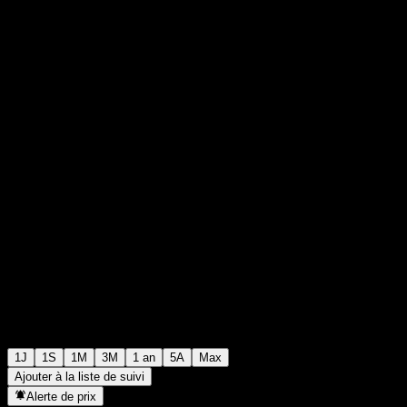
$0,001226
0
+$0,00
+0%
Thursday 08:37
1J
1S
1M
3M
1 an
5A
Max
Ajouter à la liste de suivi
Alerte de prix