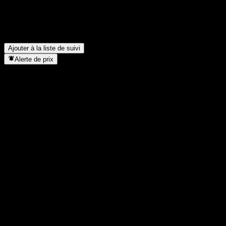
Quel est le cours de l'action Agent Zero aujourd'hui ?
▼
Quel est le symbole boursier de Agent Zero ?
▼
Dans quel secteur se situe Agent Zero ?
▼
Quand Agent Zero a-t-elle effectué un split d’actions ?
▼
Ajouter à la liste de suivi
Alerte de prix