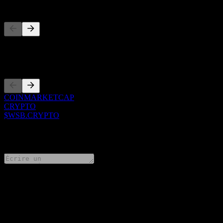
Concurrents
Cette liste est une analyse basée sur les événements récents du march
Côtations
COINMARKETCAP
CRYPTO
$WSB.CRYPTO
0 Comments
Partage tes idées
FAQ