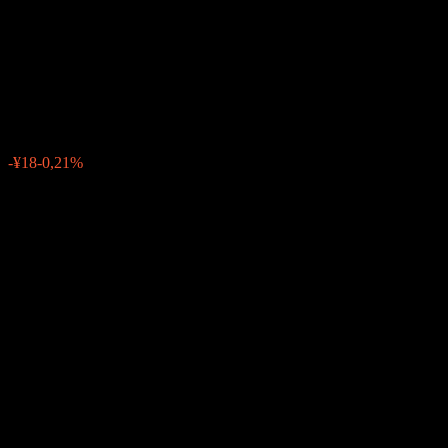
Strategy Odd Month Fixed
Dividend
¥8 475
0
-¥18
-0,21%
Semaine passée