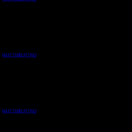
Paiement du dividende
12
MAY
27
Daiwa All Market Income Strategy Odd Month
Fixed Dividend
Estimé
0431718B.FUND
Ex-dividende
12
JUL
27
Daiwa All Market Income Strategy Odd Month
Fixed Dividend
Estimé
0431718B.FUND