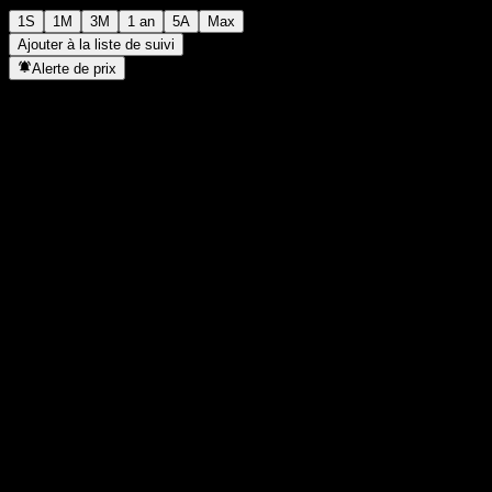
1S
1M
3M
1 an
5A
Max
Ajouter à la liste de suivi
Alerte de prix
Statistiques
Plus haut du jour
8 475
Plus bas du jour
8 475
Plus haut 52S
8 519
Plus bas 52S
7 686
Volume
-
Vol. moy.
-
Cap. boursière
0
PER
-
Rendement du dividende