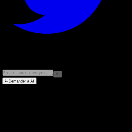
©
2026
Stock Events GmbH
Demander à AI