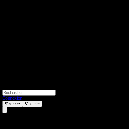
Connexion
S'inscrire
S'inscrire
Daiwa All Market Income