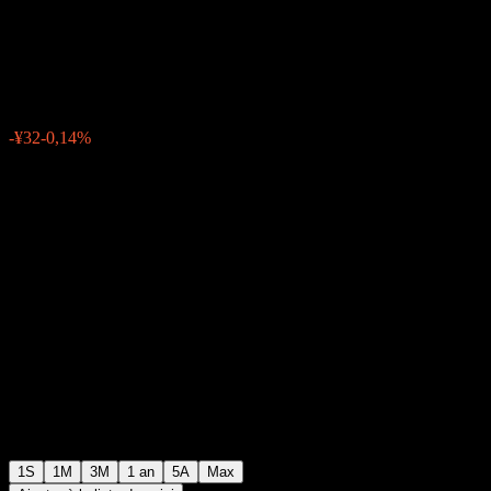
Fund
¥22 465
0
-¥32
-0,14%
Semaine passée
1S
1M
3M
1 an
5A
Max