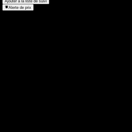
Ajouter à la liste de suivi
Alerte de prix
Statistiques
Plus haut du jour
22 465
Plus bas du jour
22 465
Plus haut 52S
23 825
Plus bas 52S
16 857
Volume
-
Vol. moy.
-
Cap. boursière
0
PER
-
Rendement du dividende
-
Dividende