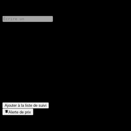
0 Comments
Partage tes idées
FAQ
Quel est le cours de l'action Daiwa No Load Global REIT Fund
aujourd'hui ?
▼
Quel est le symbole boursier de Daiwa No Load Global REIT
Fund ?
▼
Dans quel secteur se situe Daiwa No Load Global REIT Fund ?
▼
Quand Daiwa No Load Global REIT Fund a-t-elle effectué un
split d’actions ?
▼
Ajouter à la liste de suivi
Alerte de prix