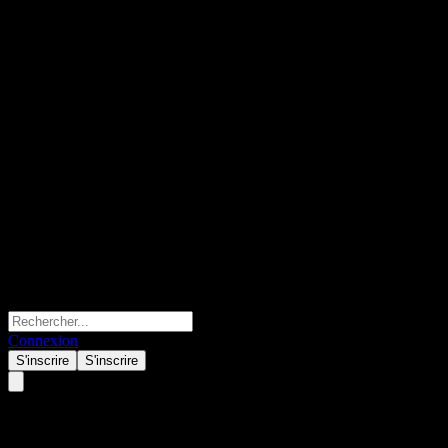
Connexion
S'inscrire
S'inscrire
Daiwa No Load Global REIT