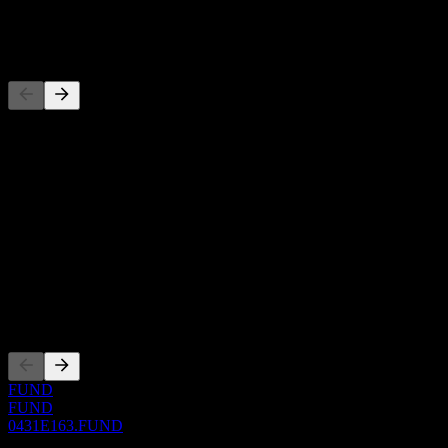
-
Concurrents
Cette liste est une analyse basée sur les événements récents du
marché. Ce n'est pas une recommandation d'investissement.
À propos
Show more...
PDG
ISIN
0431E163
Côtations
FUND
FUND
0431E163.FUND