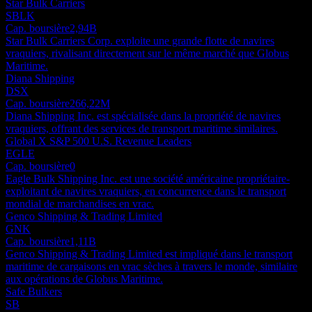
Star Bulk Carriers
SBLK
Cap. boursière
2,94B
Star Bulk Carriers Corp. exploite une grande flotte de navires
vraquiers, rivalisant directement sur le même marché que Globus
Maritime.
Diana Shipping
DSX
Cap. boursière
266,22M
Diana Shipping Inc. est spécialisée dans la propriété de navires
vraquiers, offrant des services de transport maritime similaires.
Global X S&P 500 U.S. Revenue Leaders
EGLE
Cap. boursière
0
Eagle Bulk Shipping Inc. est une société américaine propriétaire-
exploitant de navires vraquiers, en concurrence dans le transport
mondial de marchandises en vrac.
Genco Shipping & Trading Limited
GNK
Cap. boursière
1,11B
Genco Shipping & Trading Limited est impliqué dans le transport
maritime de cargaisons en vrac sèches à travers le monde, similaire
aux opérations de Globus Maritime.
Safe Bulkers
SB