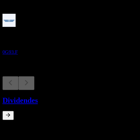
À venir
Résultats financiers
27
NOV
Globus Maritime
0G93.F
Dividendes
0
%
Rendement du dividende
May 12
€6,88