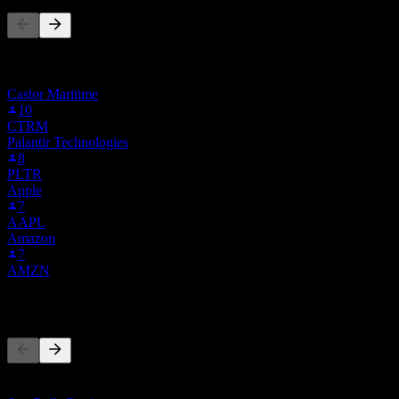
Cette liste est basée sur les listes de suivi des utilisateurs de Stock
Events qui suivent 0G93.F. Ce n'est pas une recommandation
d'investissement.
Castor Maritime
10
CTRM
Palantir Technologies
8
PLTR
Apple
7
AAPL
Amazon
7
AMZN
Concurrents
Cette liste est une analyse basée sur les événements récents du
marché. Ce n'est pas une recommandation d'investissement.