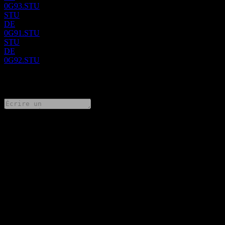
0G93.STU
STU
DE
0G91.STU
STU
DE
0G92.STU
0 Comments
Partage tes idées
FAQ
Quel est le cours de l'action Globus Maritime aujourd'hui ?
▼
Quel est le symbole boursier de Globus Maritime ?
▼
Le cours de l'action Globus Maritime est-il en hausse ?
▼
Quelle est la capitalisation boursière de Globus Maritime ?
▼
Quand aura lieu la prochaine publication des résultats financiers
de Globus Maritime?
▼