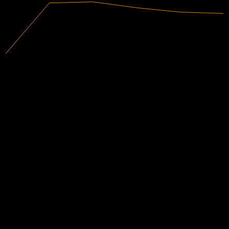
38,26M
Revenus
-1,59M
Résultat net
Notations des analystes
3,79
Objectif de cours moyen
La plus haute estimation est 3,79.
D'après 1 évaluations au cours des 6 derniers mois. Ceci n'est pas
une recommandation d'investissement.
Acheter
100
%
Conserver
0
%
Vendre
0
%
Les gens suivent aussi