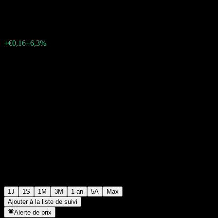
€2,70
46
+€0,16
+6,3%
Friday 06:03
1J
1S
1M
3M
1 an
5A
Max
Ajouter à la liste de suivi
Alerte de prix