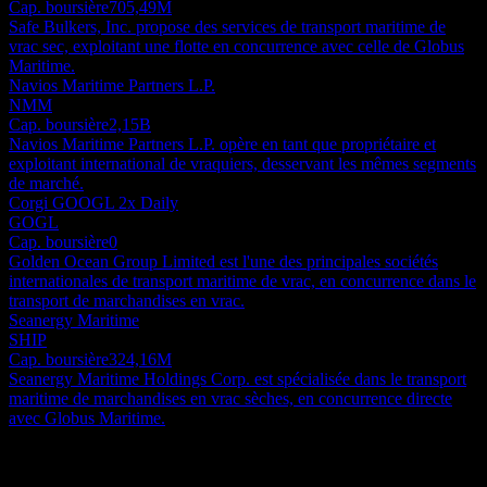
Cap. boursière
705,49M
Safe Bulkers, Inc. propose des services de transport maritime de
vrac sec, exploitant une flotte en concurrence avec celle de Globus
Maritime.
Navios Maritime Partners L.P.
NMM
Cap. boursière
2,15B
Navios Maritime Partners L.P. opère en tant que propriétaire et
exploitant international de vraquiers, desservant les mêmes segments
de marché.
Corgi GOOGL 2x Daily
GOGL
Cap. boursière
0
Golden Ocean Group Limited est l'une des principales sociétés
internationales de transport maritime de vrac, en concurrence dans le
transport de marchandises en vrac.
Seanergy Maritime
SHIP
Cap. boursière
324,16M
Seanergy Maritime Holdings Corp. est spécialisée dans le transport
maritime de marchandises en vrac sèches, en concurrence directe
avec Globus Maritime.
À propos