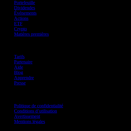
Portefeuille
Dividendes
Événements
Actions
ETF
Crypto
Matières premières
company
Tarifs
Partenaire
Aide
Blog
Apprendre
Presse
Mentions légales
Politique de confidentialité
Conditions d’utilisation
Avertissement
Mentions légales