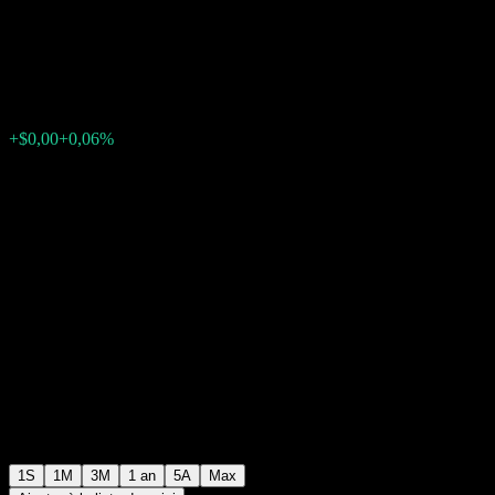
Fund USD
$0,5092
0
+$0,00
+0,06%
Semaine passée
1S
1M
3M
1 an
5A
Max