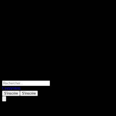
Connexion
S'inscrire
S'inscrire
Nikko AM Shenton Asia Bond