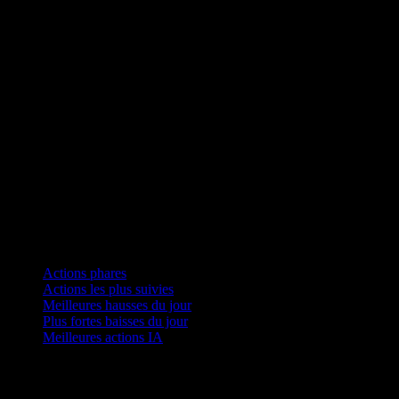
Collections
Actions phares
Actions les plus suivies
Meilleures hausses du jour
Plus fortes baisses du jour
Meilleures actions IA
Fonctionnalités