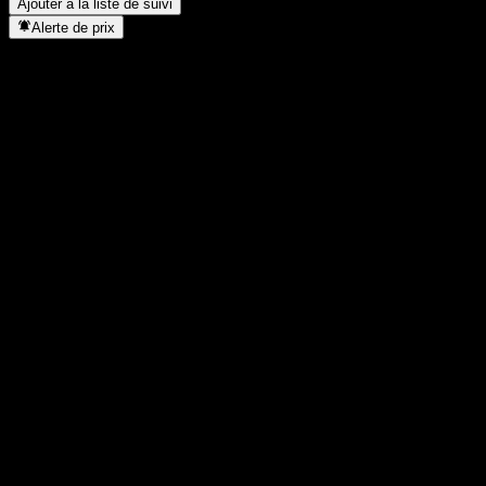
Ajouter à la liste de suivi
Alerte de prix
Statistiques
Plus haut du jour
0,5092
Plus bas du jour
0,5092
Plus haut 52S
0,5512
Plus bas 52S
0,5012
Volume
-
Vol. moy.
-
Cap. boursière
0
PER
-
Rendement du dividende
6,86%
Dividende