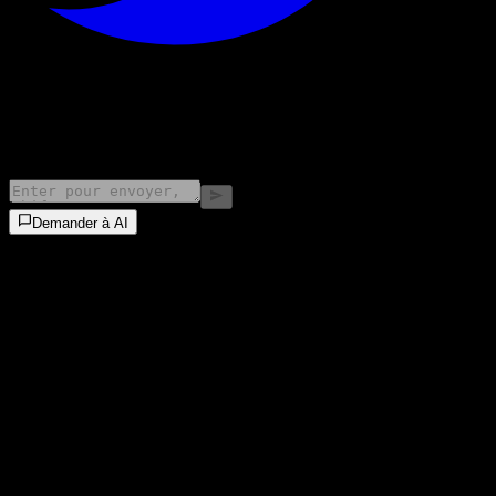
©
2026
Stock Events GmbH
Demander à AI