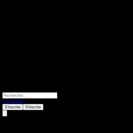
Connexion
S'inscrire
S'inscrire
Principal Islamic Lifetime En