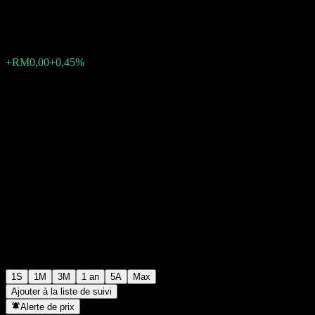
RM1,0484
0
+RM0,00
+0,45%
Semaine passée
1S
1M
3M
1 an
5A
Max
Ajouter à la liste de suivi
Alerte de prix