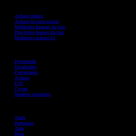
Collections
Actions phares
Actions les plus suivies
Meilleures hausses du jour
Plus fortes baisses du jour
Meilleures actions IA
Fonctionnalités
Portefeuille
Dividendes
Événements
Actions
ETF
Crypto
Matières premières
company
Tarifs
Partenaire
Aide
Blog