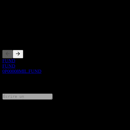
À propos
Show more...
PDG
Côtations
FUND
FUND
0P00008MIL.FUND
0 Comments
Partage tes idées
FAQ