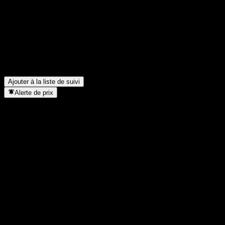
Quel est le cours de l'action Public Savings Fund aujourd'hui ?
▼
Quel est le symbole boursier de Public Savings Fund ?
▼
Le cours de l'action Public Savings Fund est-il en hausse ?
▼
Public Savings Fund verse-t-elle des dividendes ?
▼
Dans quel secteur se situe Public Savings Fund ?
▼
Quand Public Savings Fund a-t-elle effectué un split d’actions ?
▼
Ajouter à la liste de suivi
Alerte de prix