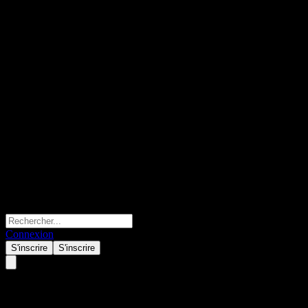
Connexion
S'inscrire
S'inscrire
Public Savings Fund