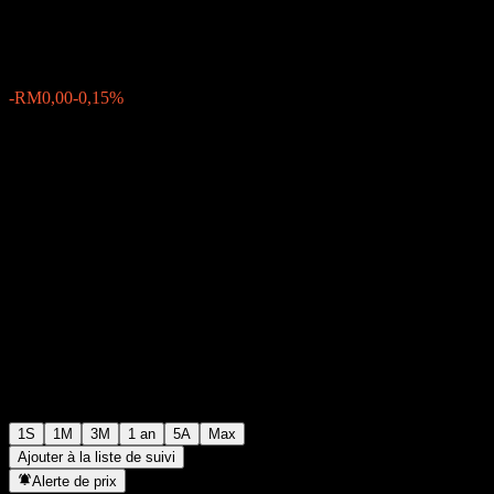
RM0,5359
0
-RM0,00
-0,15%
Semaine passée
1S
1M
3M
1 an
5A
Max
Ajouter à la liste de suivi
Alerte de prix