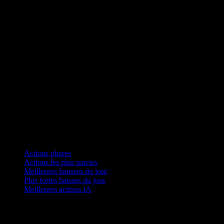
Collections
Actions phares
Actions les plus suivies
Meilleures hausses du jour
Plus fortes baisses du jour
Meilleures actions IA
Fonctionnalités