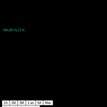
Income Bond Fund C
¥1,4808
0
+¥0,00
+0,21%
Semaine passée
1S
1M
3M
1 an
5A
Max