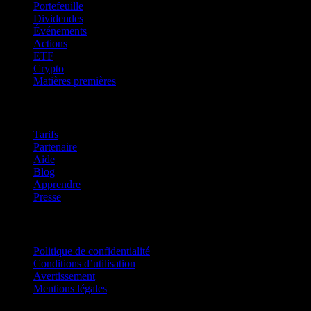
Portefeuille
Dividendes
Événements
Actions
ETF
Crypto
Matières premières
company
Tarifs
Partenaire
Aide
Blog
Apprendre
Presse
Mentions légales
Politique de confidentialité
Conditions d’utilisation
Avertissement
Mentions légales