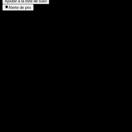
Ajouter à la liste de suivi
Alerte de prix
Statistiques
Plus haut du jour
1,4808
Plus bas du jour
1,4808
Plus haut 52S
1,5609
Plus bas 52S
1,258
Volume
-
Vol. moy.
-
Cap. boursière
0
PER
-
Rendement du dividende
4,24%
Dividende