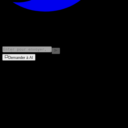
©
2026
Stock Events GmbH
Demander à AI