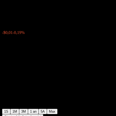
Fund Series T8 USD
$7,88
0
-$0,01
-0,19%
Semaine passée
1S
1M
3M
1 an
5A
Max