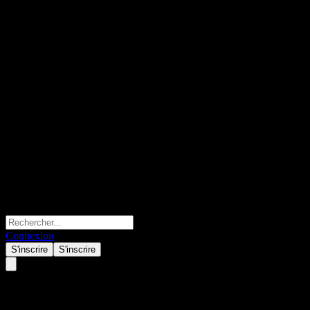
Connexion
S'inscrire
S'inscrire
Fidelity U.S. Monthly Income