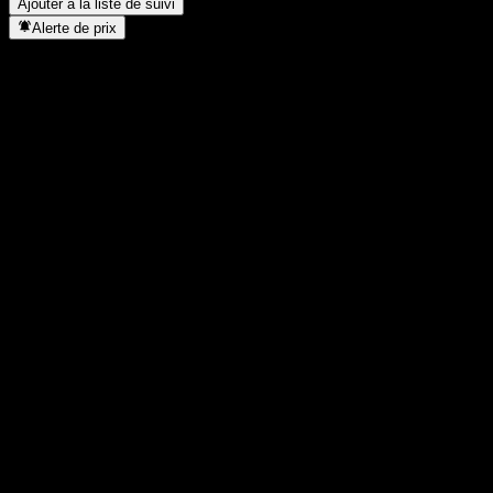
Ajouter à la liste de suivi
Alerte de prix
Statistiques
Plus haut du jour
7,88
Plus bas du jour
7,88
Plus haut 52S
8,02
Plus bas 52S
7,6
Volume
-
Vol. moy.
-
Cap. boursière
0
PER
-
Rendement du dividende
7,22%
Dividende