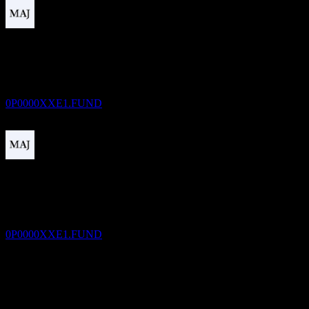
Paiement du dividende
30
DEC
Fidelity U.S. Monthly Income Fund Series T8
USD
Estimé
0P0000XXE1.FUND
Ex-dividende
1
FEB
27
Fidelity U.S. Monthly Income Fund Series T8
USD
Estimé
0P0000XXE1.FUND