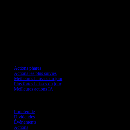
Collections
Actions phares
Actions les plus suivies
Meilleures hausses du jour
Plus fortes baisses du jour
Meilleures actions IA
Fonctionnalités
Portefeuille
Dividendes
Événements
Actions