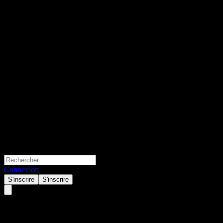
Connexion
S'inscrire
S'inscrire
Hana Korea Mid and Small