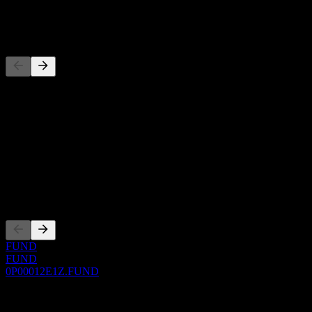
-
Concurrents
Cette liste est une analyse basée sur les événements récents du
marché. Ce n'est pas une recommandation d'investissement.
À propos
Show more...
PDG
Côtations
FUND
FUND
0P00012E1Z.FUND
0 Comments