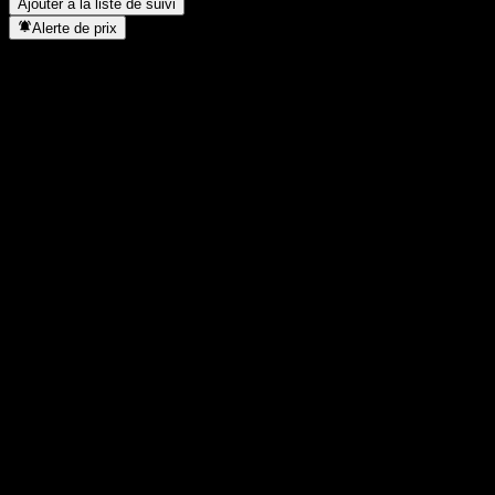
Ajouter à la liste de suivi
Alerte de prix
Statistiques
Plus haut du jour
1 935
Plus bas du jour
1 935
Plus haut 52S
3 105
Plus bas 52S
1 581
Volume
-
Vol. moy.
-
Cap. boursière
0
PER
-
Rendement du dividende
-
Dividende