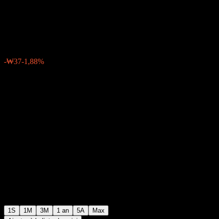
Cap Feeder Equity C4
₩1 935
0
-₩37
-1,88%
Semaine passée
1S
1M
3M
1 an
5A
Max