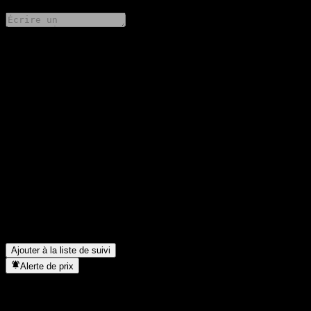
Partage tes idées
FAQ
Quel est le cours de l'action Hana Korea Mid and Small Cap
Feeder Equity C4 aujourd'hui ?
▼
Quel est le symbole boursier de Hana Korea Mid and Small Cap
Feeder Equity C4 ?
▼
Le cours de l'action Hana Korea Mid and Small Cap Feeder
Equity C4 est-il en hausse ?
▼
Dans quel secteur se situe Hana Korea Mid and Small Cap
Feeder Equity C4 ?
▼
Quand Hana Korea Mid and Small Cap Feeder Equity C4 a-t-elle
effectué un split d’actions ?
▼
Ajouter à la liste de suivi
Alerte de prix