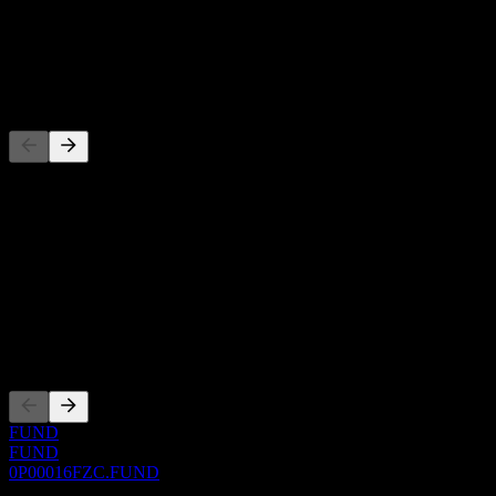
-
Dividende
-
Concurrents
Cette liste est une analyse basée sur les événements récents du
marché. Ce n'est pas une recommandation d'investissement.
À propos
Show more...
PDG
Côtations
FUND
FUND
0P00016FZC.FUND