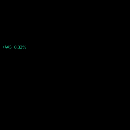
Small-Mid Feeder Equity-
Fund of Funds A Unhedged
₩1 635
0
+₩5
+0,33%
Semaine passée