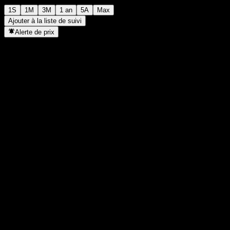
1S
1M
3M
1 an
5A
Max
Ajouter à la liste de suivi
Alerte de prix
Statistiques
Plus haut du jour
1 635
Plus bas du jour
1 635
Plus haut 52S
1 721
Plus bas 52S
1 495
Volume
-
Vol. moy.
-
Cap. boursière
0
PER
-
Rendement du dividende