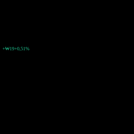
Quality Feeder Equity CP
Unhedged
₩3 814
0
+₩19
+0,51%
Semaine passée