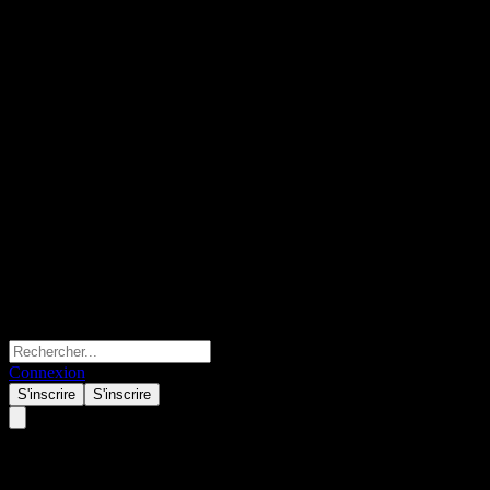
Connexion
S'inscrire
S'inscrire
KIM Wellington Global