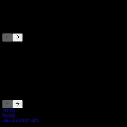
-
Dividende
-
Concurrents
Cette liste est une analyse basée sur les événements récents du
marché. Ce n'est pas une recommandation d'investissement.
À propos
Show more...
PDG
Côtations
FUND
FUND
0P00018I0T.FUND