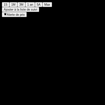
1S
1M
3M
1 an
5A
Max
Ajouter à la liste de suivi
Alerte de prix
Statistiques
Plus haut du jour
3 814
Plus bas du jour
3 814
Plus haut 52S
4 164
Plus bas 52S
3 236
Volume
-
Vol. moy.
-
Cap. boursière
0
PER
-
Rendement du dividende