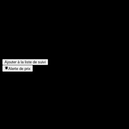
Partage tes idées
FAQ
Quel est le cours de l'action Shinyoung Marathon Small-Mid Cap F
Quel est le symbole boursier de Shinyoung Marathon Small-Mid C
Le cours de l'action Shinyoung Marathon Small-Mid Cap Feeder Equ
Dans quel secteur se situe Shinyoung Marathon Small-Mid Cap Fe
Quand Shinyoung Marathon Small-Mid Cap Feeder Equity C a-t-elle 
Ajouter à la liste de suivi
Alerte de prix