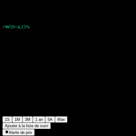
₩1 492
0
+₩59
+4,15%
Semaine passée
1S
1M
3M
1 an
5A
Max
Ajouter à la liste de suivi
Alerte de prix