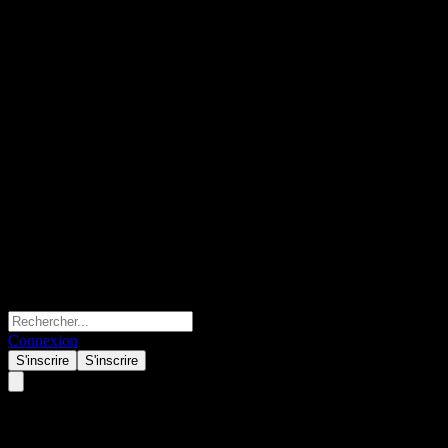
Connexion
S'inscrire
S'inscrire
Shinyoung Marathon Small-Mid