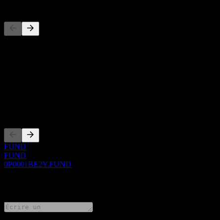
Concurrents
Cette liste est une analyse basée sur les événements récents du march
À propos
Show more...
PDG
Côtations
FUND
FUND
0P0001BE2Y.FUND
0 Comments