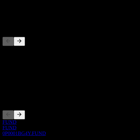
-
Dividende
-
Concurrents
Cette liste est une analyse basée sur les événements récents du
marché. Ce n'est pas une recommandation d'investissement.
À propos
Show more...
PDG
Côtations
FUND
FUND
0P0001BG4Y.FUND