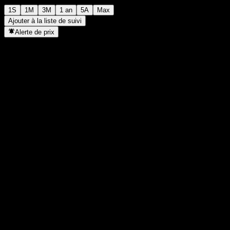
1S
1M
3M
1 an
5A
Max
Ajouter à la liste de suivi
Alerte de prix
Statistiques
Plus haut du jour
2 012
Plus bas du jour
2 012
Plus haut 52S
2 285
Plus bas 52S
1 328
Volume
-
Vol. moy.
-
Cap. boursière
0
PER
-
Rendement du dividende