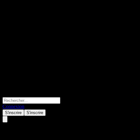
Connexion
S'inscrire
S'inscrire
Samsung Aberdeen Emerging