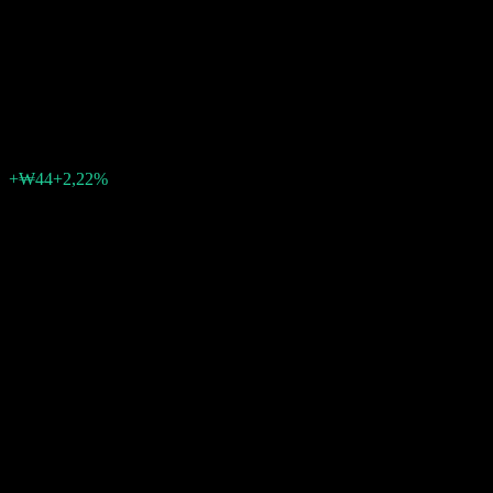
Market Feeder Equity-Fund of
Funds C-Pe Unhedged
₩2 012
0
+₩44
+2,22%
Semaine passée