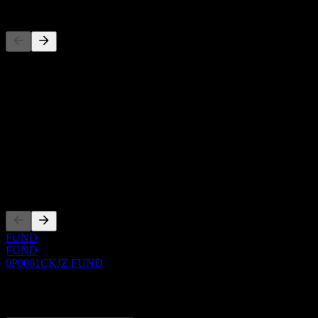
Concurrents
Cette liste est une analyse basée sur les événements récents du march
À propos
Show more...
PDG
ISIN
0P0001CKJZ
Côtations
FUND
FUND
0P0001CKJZ.FUND
0 Comments