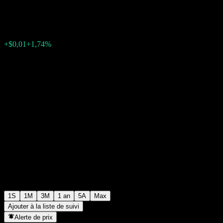
$0,5961
0
+$0,01
+1,74%
Semaine passée
1S
1M
3M
1 an
5A
Max
Ajouter à la liste de suivi
Alerte de prix