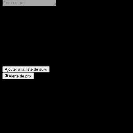
Partage tes idées
FAQ
Quel est le cours de l'action AHAM World Series - Global Quant
Quel est le symbole boursier de AHAM World Series - Global Q
Dans quel secteur se situe AHAM World Series - Global Quantu
Quand AHAM World Series - Global Quantum Fund USD a-t-elle eff
Ajouter à la liste de suivi
Alerte de prix