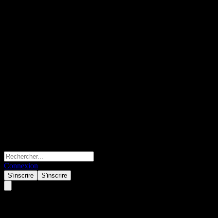
Connexion
S'inscrire
S'inscrire
AHAM World Series - Global 