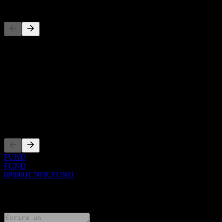
Concurrents
Cette liste est une analyse basée sur les événements récents du
marché. Ce n'est pas une recommandation d'investissement.
À propos
Show more...
PDG
Côtations
FUND
FUND
0P0001CNFR.FUND
0 Comments