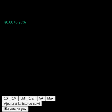
¥1,5587
0
+¥0,00
+0,28%
Semaine passée
1S
1M
3M
1 an
5A
Max
Ajouter à la liste de suivi
Alerte de prix