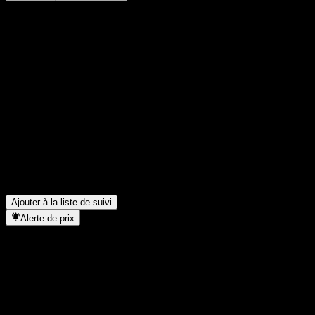
Partage tes idées
FAQ
Quel est le cours de l'action PengYang Jingxin Alloc A
aujourd'hui ?
▼
Quel est le symbole boursier de PengYang Jingxin Alloc A ?
▼
Le cours de l'action PengYang Jingxin Alloc A est-il en hausse ?
▼
Dans quel secteur se situe PengYang Jingxin Alloc A ?
▼
Quand PengYang Jingxin Alloc A a-t-elle effectué un split
d’actions ?
▼
Ajouter à la liste de suivi
Alerte de prix