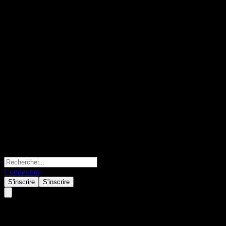
Connexion
S'inscrire
S'inscrire
PengYang Jingxin Alloc A