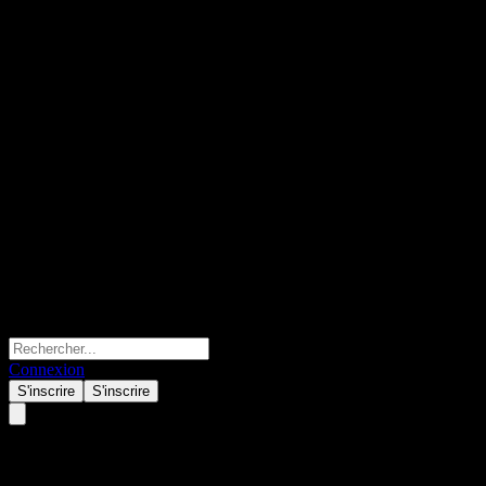
Connexion
S'inscrire
S'inscrire
BOBSAMC Zijin Flxbl Alloc