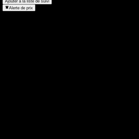
Ajouter à la liste de suivi
Alerte de prix
Statistiques
Plus haut du jour
1,8344
Plus bas du jour
1,8344
Plus haut 52S
2,11
Plus bas 52S
1,619
Volume
-
Vol. moy.
-
Cap. boursière
0
PER
-
Rendement du dividende
-
Dividende