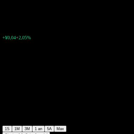
C
¥1,8344
0
+¥0,04
+2,05%
Semaine passée
1S
1M
3M
1 an
5A
Max