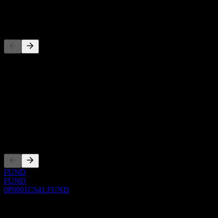
-
Concurrents
Cette liste est une analyse basée sur les événements récents du
marché. Ce n'est pas une recommandation d'investissement.
À propos
Show more...
PDG
Côtations
FUND
FUND
0P0001CS41.FUND
0 Comments