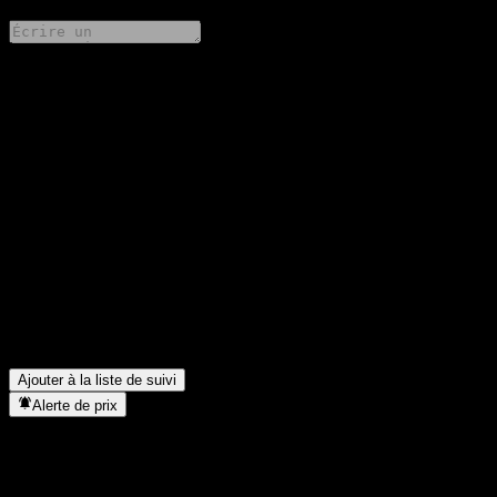
Partage tes idées
FAQ
Quel est le cours de l'action BOBSAMC Zijin Flxbl Alloc C
aujourd'hui ?
▼
Quel est le symbole boursier de BOBSAMC Zijin Flxbl Alloc
C ?
▼
Le cours de l'action BOBSAMC Zijin Flxbl Alloc C est-il en
hausse ?
▼
Dans quel secteur se situe BOBSAMC Zijin Flxbl Alloc C ?
▼
Quand BOBSAMC Zijin Flxbl Alloc C a-t-elle effectué un split
d’actions ?
▼
Ajouter à la liste de suivi
Alerte de prix