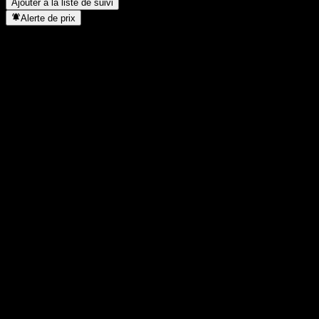
Ajouter à la liste de suivi
Alerte de prix
Statistiques
Plus haut du jour
1 125
Plus bas du jour
1 125
Plus haut 52S
1 228
Plus bas 52S
861
Volume
-
Vol. moy.
-
Cap. boursière
0
PER
-
Rendement du dividende
-
Dividende