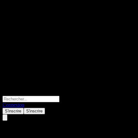
Connexion
S'inscrire
S'inscrire
KB China AI Tech Feeder