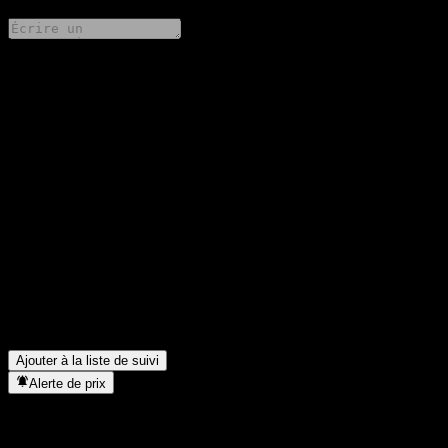
Partage tes idées
FAQ
Quel est le cours de l'action KB China AI Tech Feeder Equity C
aujourd'hui ?
▼
Quel est le symbole boursier de KB China AI Tech Feeder Equity
C ?
▼
Le cours de l'action KB China AI Tech Feeder Equity C est-il en
hausse ?
▼
Dans quel secteur se situe KB China AI Tech Feeder Equity C ?
▼
Quand KB China AI Tech Feeder Equity C a-t-elle effectué un
split d’actions ?
▼
Ajouter à la liste de suivi
Alerte de prix