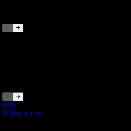
-
Concurrents
Cette liste est une analyse basée sur les événements récents du
marché. Ce n'est pas une recommandation d'investissement.
À propos
Show more...
PDG
Côtations
FUND
FUND
0P0001DD4D.FUND
0 Comments