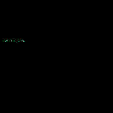
Leaders Feeder Equity C
Hedged
₩1 702
0
+₩13
+0,78%
Semaine passée