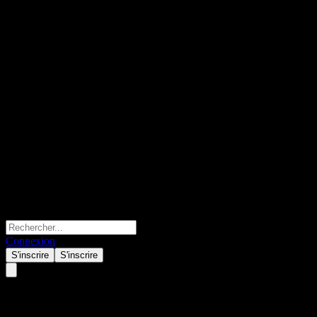
Connexion
S'inscrire
S'inscrire
KB Global ESG Growth