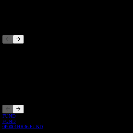
-
Dividende
-
Concurrents
Cette liste est une analyse basée sur les événements récents du
marché. Ce n'est pas une recommandation d'investissement.
À propos
Show more...
PDG
Côtations
FUND
FUND
0P0001HR36.FUND