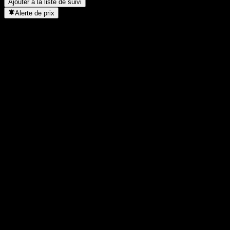
Ajouter à la liste de suivi
Alerte de prix
Statistiques
Plus haut du jour
1 022
Plus bas du jour
1 022
Plus haut 52S
1 034
Plus bas 52S
1 000
Volume
-
Vol. moy.
-
Cap. boursière
0
PER
-
Rendement du dividende
-
Dividende