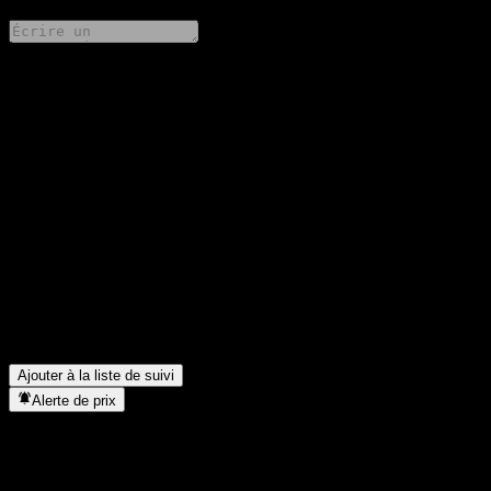
Partage tes idées
FAQ
Quel est le cours de l'action Koreit Select Short-term Bond CP
aujourd'hui ?
▼
Quel est le symbole boursier de Koreit Select Short-term Bond
CP ?
▼
Le cours de l'action Koreit Select Short-term Bond CP est-il en
hausse ?
▼
Dans quel secteur se situe Koreit Select Short-term Bond CP ?
▼
Quand Koreit Select Short-term Bond CP a-t-elle effectué un split
d’actions ?
▼
Ajouter à la liste de suivi
Alerte de prix