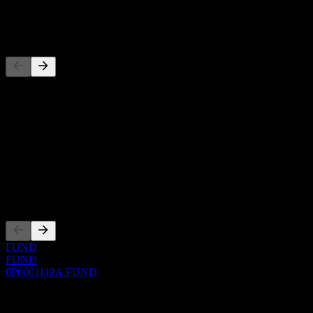
-
Concurrents
Cette liste est une analyse basée sur les événements récents du
marché. Ce n'est pas une recommandation d'investissement.
À propos
Show more...
PDG
Côtations
FUND
FUND
0P0001I49A.FUND
0 Comments