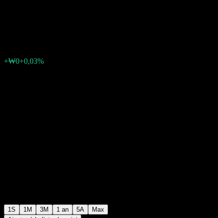
CP
₩1 022
0
+₩0
+0,03%
Semaine passée
1S
1M
3M
1 an
5A
Max