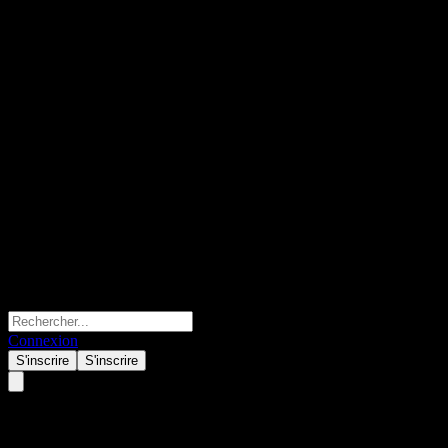
Connexion
S'inscrire
S'inscrire
Koreit Select Short-term Bond