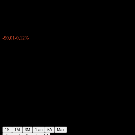
Nations Bond Fund A USD
$9,67
0
-$0,01
-0,12%
Semaine passée
1S
1M
3M
1 an
5A
Max