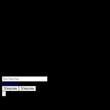
Connexion
S'inscrire
S'inscrire
Shin Kong Emerging Wealthy