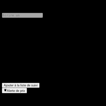
0 Comments
Partage tes idées
FAQ
Quel est le cours de l'action Shin Kong Emerging Wealthy
Nations Bond Fund A USD aujourd'hui ?
▼
Quel est le symbole boursier de Shin Kong Emerging Wealthy
Nations Bond Fund A USD ?
▼
Dans quel secteur se situe Shin Kong Emerging Wealthy Nations
Bond Fund A USD ?
▼
Quand Shin Kong Emerging Wealthy Nations Bond Fund A
USD a-t-elle effectué un split d’actions ?
▼
Ajouter à la liste de suivi
Alerte de prix