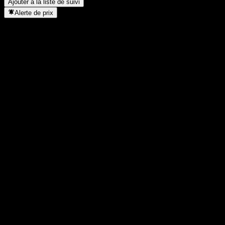
Ajouter à la liste de suivi
Alerte de prix
Statistiques
Plus haut du jour
9,67
Plus bas du jour
9,67
Plus haut 52S
9,99
Plus bas 52S
9
Volume
-
Vol. moy.
-
Cap. boursière
0
PER
-
Rendement du dividende
-
Dividende