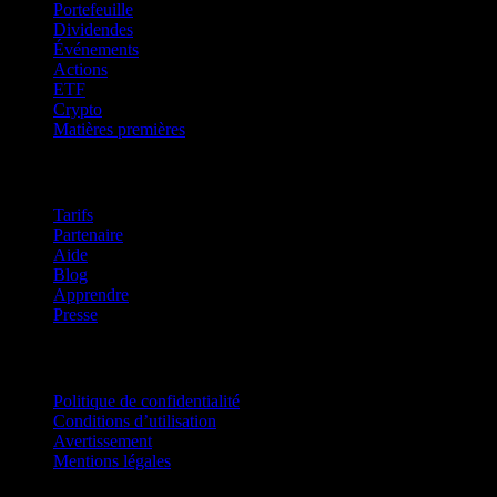
Portefeuille
Dividendes
Événements
Actions
ETF
Crypto
Matières premières
company
Tarifs
Partenaire
Aide
Blog
Apprendre
Presse
Mentions légales
Politique de confidentialité
Conditions d’utilisation
Avertissement
Mentions légales