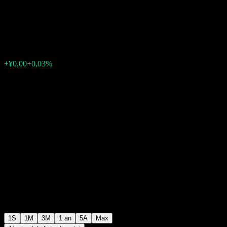
CDB Bd Idx A
¥1,0277
0
+¥0,00
+0,03%
Semaine passée
1S
1M
3M
1 an
5A
Max