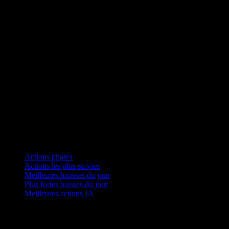
Collections
Actions phares
Actions les plus suivies
Meilleures hausses du jour
Plus fortes baisses du jour
Meilleures actions IA
Fonctionnalités