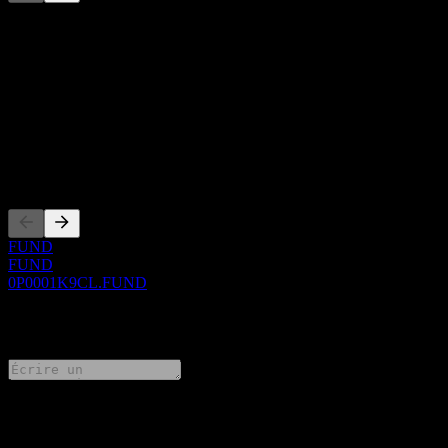
Cette liste est une analyse basée sur les événements récents du
marché. Ce n'est pas une recommandation d'investissement.
À propos
Show more...
PDG
Côtations
FUND
FUND
0P0001K9CL.FUND
0 Comments
Partage tes idées