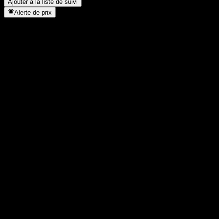
Ajouter à la liste de suivi
Alerte de prix
Statistiques
Plus haut du jour
1,0277
Plus bas du jour
1,0277
Plus haut 52S
1,0536
Plus bas 52S
1,0252
Volume
-
Vol. moy.
-
Cap. boursière
0
PER
-
Rendement du dividende
2,72%
Dividende