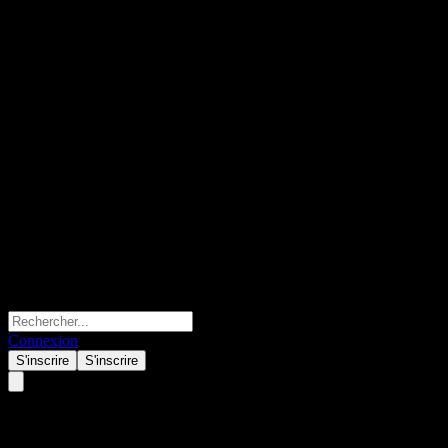
Connexion
S'inscrire
S'inscrire
China Southern ChinaBd 0-2Y