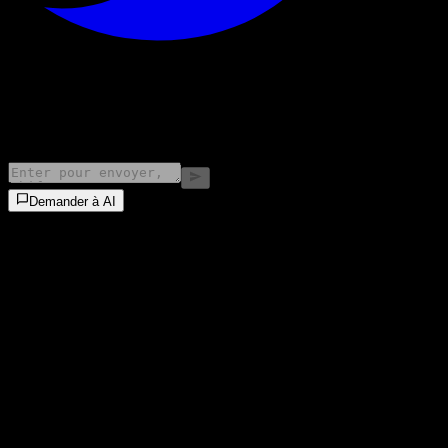
©
2026
Stock Events GmbH
Demander à AI