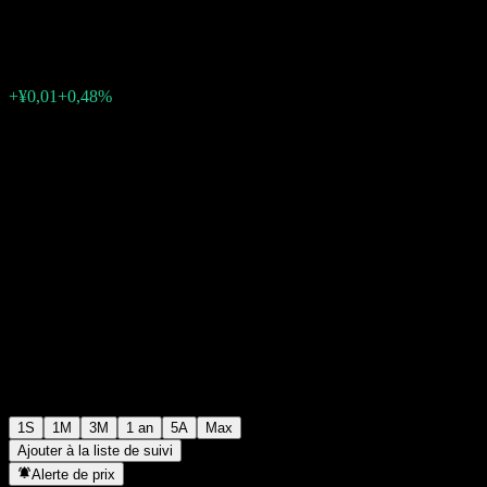
¥1,2197
0
+¥0,01
+0,48%
Semaine passée
1S
1M
3M
1 an
5A
Max
Ajouter à la liste de suivi
Alerte de prix