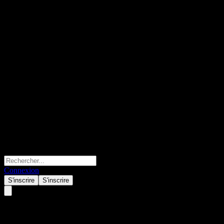
Connexion
S'inscrire
S'inscrire
Focusbridge Jiaxin Bd C