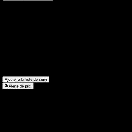
Partage tes idées
FAQ
Quel est le cours de l'action Focusbridge Jiaxin Bd C
aujourd'hui ?
▼
Quel est le symbole boursier de Focusbridge Jiaxin Bd C ?
▼
Le cours de l'action Focusbridge Jiaxin Bd C est-il en hausse ?
▼
Dans quel secteur se situe Focusbridge Jiaxin Bd C ?
▼
Quand Focusbridge Jiaxin Bd C a-t-elle effectué un split
d’actions ?
▼
Ajouter à la liste de suivi
Alerte de prix