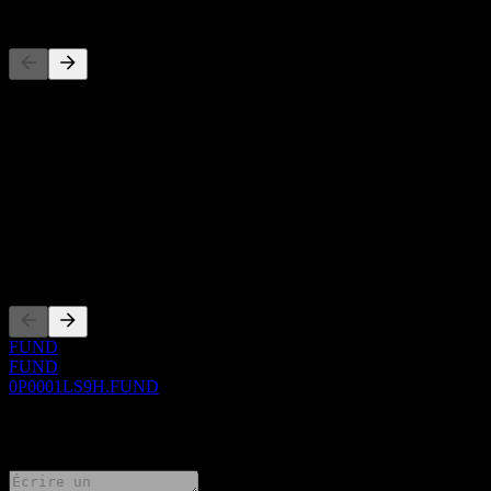
Concurrents
Cette liste est une analyse basée sur les événements récents du
marché. Ce n'est pas une recommandation d'investissement.
À propos
Show more...
PDG
Côtations
FUND
FUND
0P0001LS9H.FUND
0 Comments