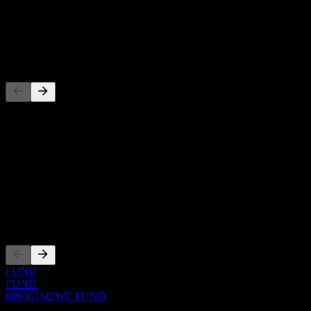
-
Dividende
-
Concurrents
Cette liste est une analyse basée sur les événements récents du
marché. Ce n'est pas une recommandation d'investissement.
À propos
Show more...
PDG
Côtations
FUND
FUND
0P0001M2WE.FUND