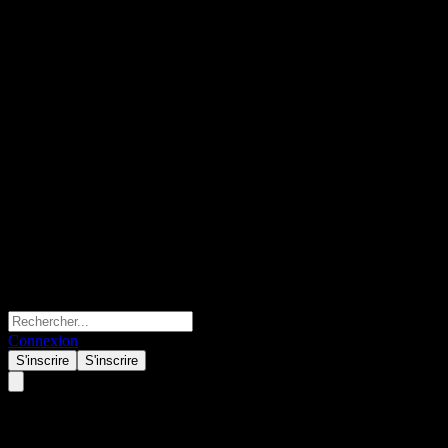
Connexion
S'inscrire
S'inscrire
IBK Low Cost TDF 2055