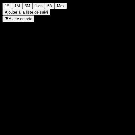
1S
1M
3M
1 an
5A
Max
Ajouter à la liste de suivi
Alerte de prix
Statistiques
Plus haut du jour
1 672
Plus bas du jour
1 672
Plus haut 52S
1 767
Plus bas 52S
1 411
Volume
-
Vol. moy.
-
Cap. boursière
0
PER
-
Rendement du dividende