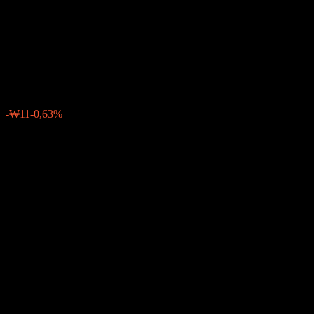
Feeder Balanced-Fund of
Funds C-Re
₩1 672
0
-₩11
-0,63%
Semaine passée