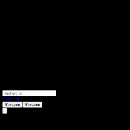
Connexion
S'inscrire
S'inscrire
Zhongtai Xingyu Value Growth