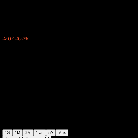
Alloc A
¥0,9503
0
-¥0,01
-0,87%
Semaine passée
1S
1M
3M
1 an
5A
Max