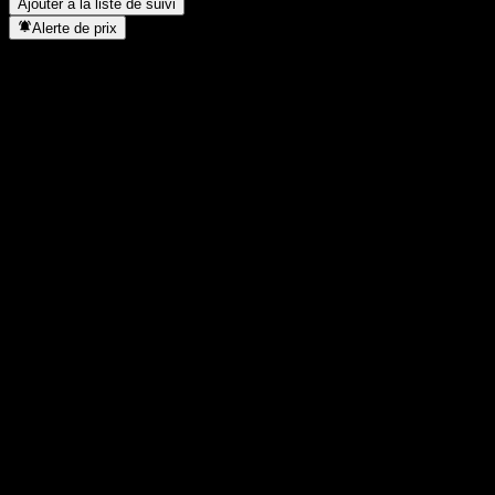
Ajouter à la liste de suivi
Alerte de prix
Statistiques
Plus haut du jour
0,9503
Plus bas du jour
0,9503
Plus haut 52S
1,005
Plus bas 52S
0,774
Volume
-
Vol. moy.
-
Cap. boursière
0
PER
-
Rendement du dividende
-
Dividende