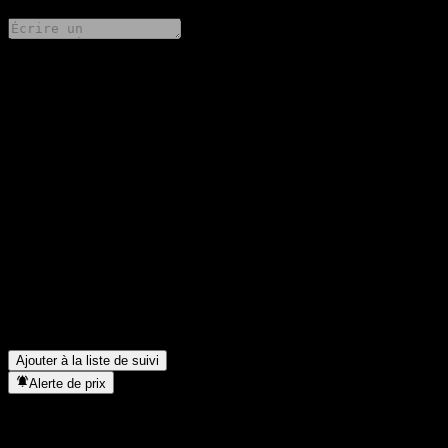
Partage tes idées
FAQ
Quel est le cours de l'action Zhongtai Xingyu Value Growth
Alloc A aujourd'hui ?
▼
Quel est le symbole boursier de Zhongtai Xingyu Value Growth
Alloc A ?
▼
Le cours de l'action Zhongtai Xingyu Value Growth Alloc A est-il
en hausse ?
▼
Dans quel secteur se situe Zhongtai Xingyu Value Growth Alloc
A ?
▼
Quand Zhongtai Xingyu Value Growth Alloc A a-t-elle effectué
un split d’actions ?
▼
Ajouter à la liste de suivi
Alerte de prix