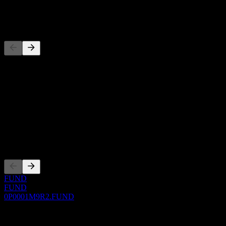
-
Concurrents
Cette liste est une analyse basée sur les événements récents du
marché. Ce n'est pas une recommandation d'investissement.
À propos
Show more...
PDG
Côtations
FUND
FUND
0P0001M9R2.FUND
0 Comments