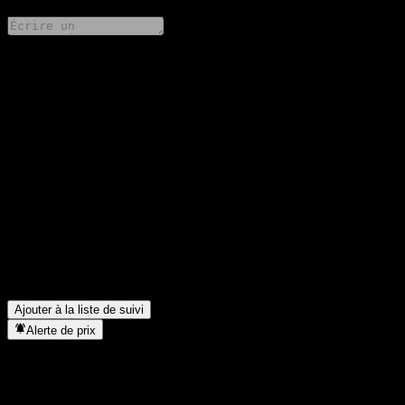
Partage tes idées
FAQ
Quel est le cours de l'action ShanZheng Quality Life Alloc A
aujourd'hui ?
▼
Quel est le symbole boursier de ShanZheng Quality Life Alloc
A ?
▼
Le cours de l'action ShanZheng Quality Life Alloc A est-il en
hausse ?
▼
Dans quel secteur se situe ShanZheng Quality Life Alloc A ?
▼
Quand ShanZheng Quality Life Alloc A a-t-elle effectué un split
d’actions ?
▼
Ajouter à la liste de suivi
Alerte de prix