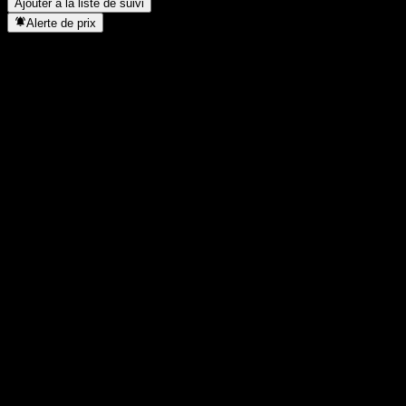
Ajouter à la liste de suivi
Alerte de prix
Statistiques
Plus haut du jour
0,543
Plus bas du jour
0,543
Plus haut 52S
0,768
Plus bas 52S
0,4715
Volume
-
Vol. moy.
-
Cap. boursière
0
PER
-
Rendement du dividende
-
Dividende