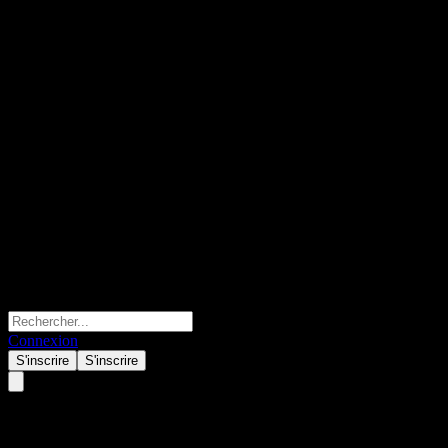
Connexion
S'inscrire
S'inscrire
ShanZheng Quality Life Alloc