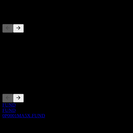
-
Concurrents
Cette liste est une analyse basée sur les événements récents du
marché. Ce n'est pas une recommandation d'investissement.
À propos
Show more...
PDG
Côtations
FUND
FUND
0P0001MA5X.FUND
0 Comments