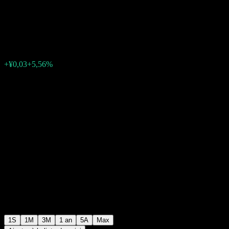
A
¥0,5430
0
+¥0,03
+5,56%
Semaine passée
1S
1M
3M
1 an
5A
Max