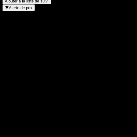
Ajouter à la liste de suivi
Alerte de prix
Statistiques
Plus haut du jour
1 388,23
Plus bas du jour
1 388,23
Plus haut 52S
1 388,23
Plus bas 52S
1 321,44
Volume
-
Vol. moy.
-
Cap. boursière
0
PER
-
Rendement du dividende
-
Dividende