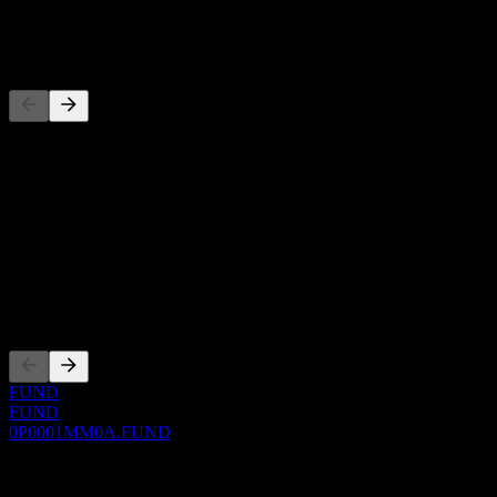
-
Concurrents
Cette liste est une analyse basée sur les événements récents du
marché. Ce n'est pas une recommandation d'investissement.
À propos
Show more...
PDG
Côtations
FUND
FUND
0P0001MM0A.FUND
0 Comments