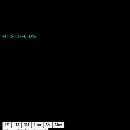
Mediano Plazo APV
CL$1 388,23
0
+CL$0,33
+0,02%
Semaine passée
1S
1M
3M
1 an
5A
Max