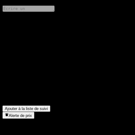
Partage tes idées
FAQ
Quel est le cours de l'action Fondo Mutuo BCI Cartera Mediano
Plazo APV aujourd'hui ?
▼
Quel est le symbole boursier de Fondo Mutuo BCI Cartera
Mediano Plazo APV ?
▼
Le cours de l'action Fondo Mutuo BCI Cartera Mediano Plazo
APV est-il en hausse ?
▼
Dans quel secteur se situe Fondo Mutuo BCI Cartera Mediano
Plazo APV ?
▼
Quand Fondo Mutuo BCI Cartera Mediano Plazo APV a-t-elle
effectué un split d’actions ?
▼
Ajouter à la liste de suivi
Alerte de prix