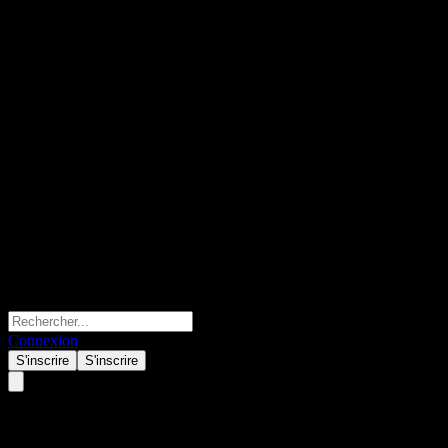
Connexion
S'inscrire
S'inscrire
Fondo Mutuo BCI Cartera