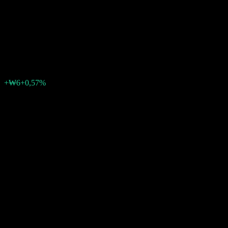
Equity Balanced-Fund of
Funds C4
₩1 140
0
+₩6
+0,57%
Semaine passée