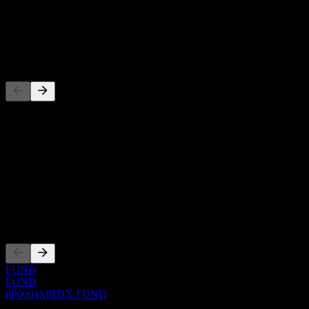
-
Dividende
-
Concurrents
Cette liste est une analyse basée sur les événements récents du
marché. Ce n'est pas une recommandation d'investissement.
À propos
Show more...
PDG
Côtations
FUND
FUND
0P0001MRDX.FUND