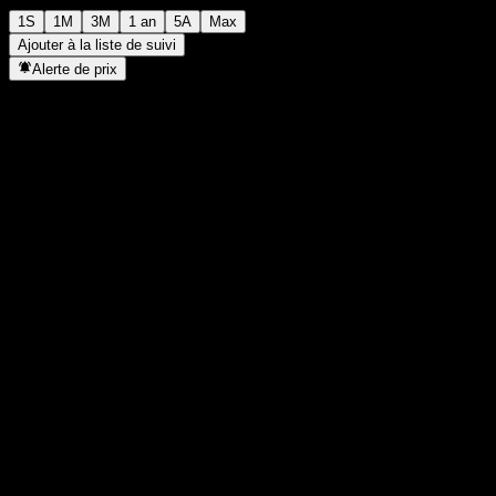
1S
1M
3M
1 an
5A
Max
Ajouter à la liste de suivi
Alerte de prix
Statistiques
Plus haut du jour
1 140
Plus bas du jour
1 140
Plus haut 52S
1 140
Plus bas 52S
1 028
Volume
-
Vol. moy.
-
Cap. boursière
0
PER
-
Rendement du dividende