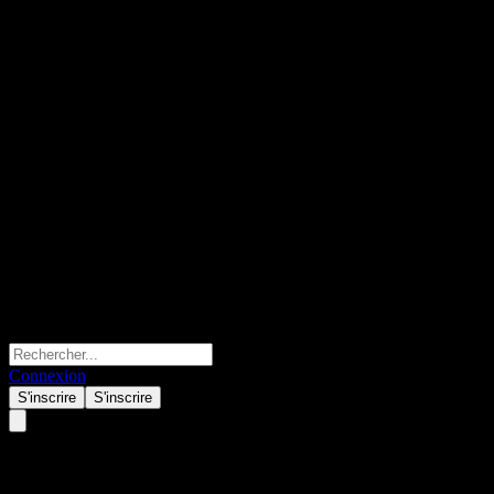
Connexion
S'inscrire
S'inscrire
iMAsset Dynamic High Income