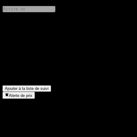
Partage tes idées
FAQ
Quel est le cours de l'action Bualuang US Alpha RMF
aujourd'hui ?
▼
Quel est le symbole boursier de Bualuang US Alpha RMF ?
▼
Dans quel secteur se situe Bualuang US Alpha RMF ?
▼
Quand Bualuang US Alpha RMF a-t-elle effectué un split
d’actions ?
▼
Ajouter à la liste de suivi
Alerte de prix