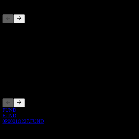
Concurrents
Cette liste est une analyse basée sur les événements récents du
marché. Ce n'est pas une recommandation d'investissement.
À propos
Show more...
PDG
ISIN
0P0001O227
Côtations
FUND
FUND
0P0001O227.FUND
0 Comments