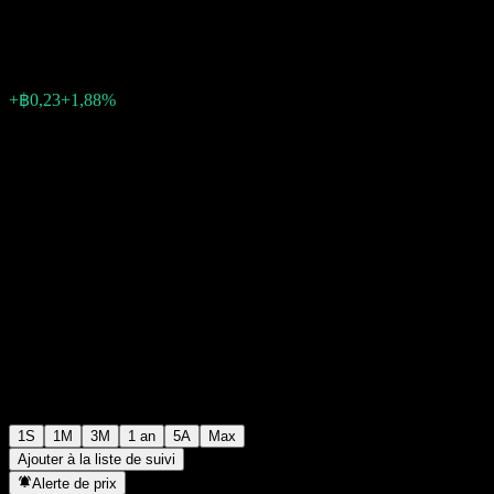
฿12,58
0
+฿0,23
+1,88%
Semaine passée
1S
1M
3M
1 an
5A
Max
Ajouter à la liste de suivi
Alerte de prix