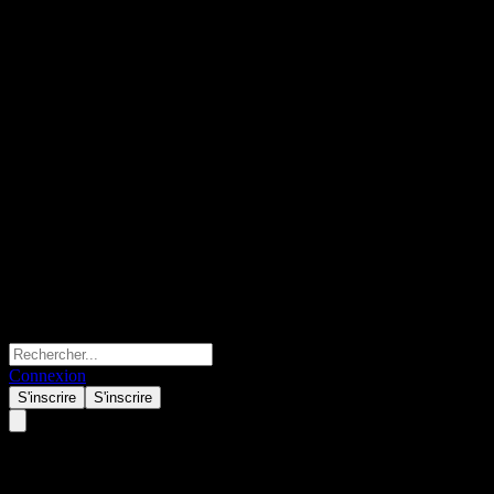
Connexion
S'inscrire
S'inscrire
Bualuang US Alpha RMF